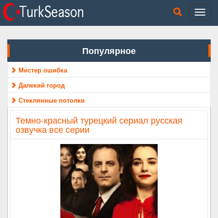
Популярное
Мистер ошибка
Далекий город
Стеклянные потолки
Темно-красный турецкий сериал русская
озвучка все серии