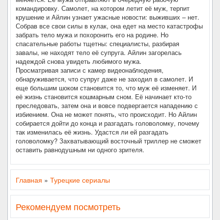
командировку. Самолет, на котором летит её муж, терпит
крушение и Айлин узнает ужасные новости: выживших – нет.
Собрав все свои силы в кулак, она едет на место катастрофы
забрать тело мужа и похоронить его на родине. Но
спасательные работы тщетны: специалисты, разбирая
завалы, не находят тело её супруга. Айлин загорелась
надеждой снова увидеть любимого мужа.
Просматривая записи с камер видеонаблюдения,
обнаруживается, что супруг даже не заходил в самолет. И
еще большим шоком становится то, что муж её изменяет. И
её жизнь становится кошмарным сном. Её начинает кто-то
преследовать, затем она и вовсе подвергается нападению с
избиением. Она не может понять, что происходит. Но Айлин
собирается дойти до конца и разгадать головоломку, почему
так изменилась её жизнь. Удастся ли ей разгадать
головоломку? Захватывающий восточный триллер не сможет
оставить равнодушным ни одного зрителя.
Главная
»
Турецкие сериалы
Рекомендуем посмотреть