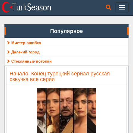
Популярное
Мистер ошибка
Далекий город
Стеклянные потолки
Начало. Конец турецкий сериал русская
озвучка все серии