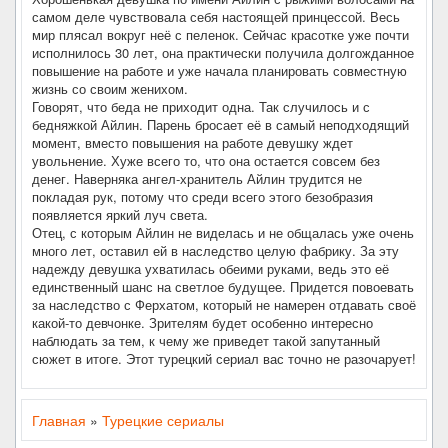
самом деле чувствовала себя настоящей принцессой. Весь
мир плясал вокруг неё с пеленок. Сейчас красотке уже почти
исполнилось 30 лет, она практически получила долгожданное
повышение на работе и уже начала планировать совместную
жизнь со своим женихом.
Говорят, что беда не приходит одна. Так случилось и с
бедняжкой Айлин. Парень бросает её в самый неподходящий
момент, вместо повышения на работе девушку ждет
увольнение. Хуже всего то, что она остается совсем без
денег. Наверняка ангел-хранитель Айлин трудится не
покладая рук, потому что среди всего этого безобразия
появляется яркий луч света.
Отец, с которым Айлин не виделась и не общалась уже очень
много лет, оставил ей в наследство целую фабрику. За эту
надежду девушка ухватилась обеими руками, ведь это её
единственный шанс на светлое будущее. Придется повоевать
за наследство с Ферхатом, который не намерен отдавать своё
какой-то девчонке. Зрителям будет особенно интересно
наблюдать за тем, к чему же приведет такой запутанный
сюжет в итоге. Этот турецкий сериал вас точно не разочарует!
Главная
»
Турецкие сериалы