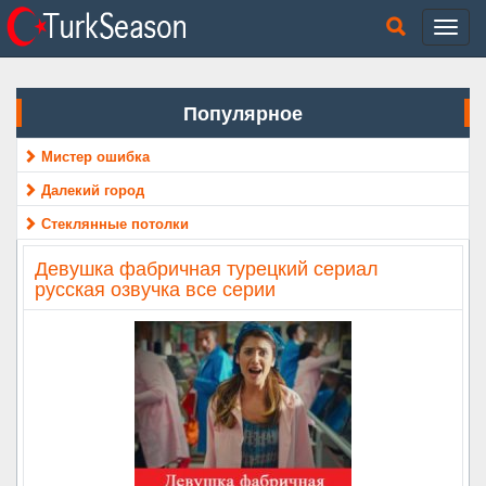
Популярное
Мистер ошибка
Далекий город
Стеклянные потолки
Девушка фабричная турецкий сериал
русская озвучка все серии