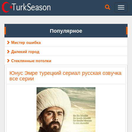
Популярное
Мистер ошибка
Далекий город
Стеклянные потолки
Юнус Эмре турецкий сериал русская озвучка
все серии