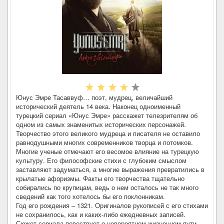
Юнус Эмре Тасаввуф… поэт, мудрец, величайший
исторический деятель 14 века. Наконец одноименный
турецкий сериал «Юнус Эмре» расскажет телезрителям об
одном из самых знаменитых исторических персонажей.
Творчество этого великого мудреца и писателя не оставило
равнодушными многих современников творца и потомков.
Многие ученые отмечают его весомое влияние на турецкую
культуру. Его философские стихи с глубоким смыслом
заставляют задуматься, а многие выражения превратились в
крылатые афоризмы. Факты его творчества тщательно
собирались по крупицам, ведь о нем осталось не так много
сведений как того хотелось бы его поклонникам.
Год его рождения – 1321. Оригиналов рукописей с его стихами
не сохранилось, как и каких-либо ежедневных записей.
Сюжет сериала повествует о невероятном жизненном пути