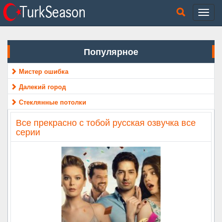
Популярное
Мистер ошибка
Далекий город
Стеклянные потолки
Все прекрасно с тобой русская озвучка все
серии