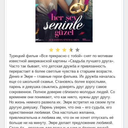
Турецкий фильм «Все прекрасно с тобой» снят по мотивам
известной американской картины «Свадьба лучшего друга».
Часто так бывает, что детская дружба и привязанность
перерастает в более светлые чувства в старшем возрасте.
Дениз и Эмре – главные герои фильма. Их дружба началась
еще со школьной скамьи. Становясь более взрослыми,
парень и девушка свыклись доверять друг другу самое
сокровенное. Полное доверие сблизило молодых людей. Со
временем они понимают, что как никто, нужны друг другу.
Но жизнь немного развела их. Эмре встретил на своем пути
другую девушку. Парень уверен, что она – его судьба, его
единственная любимая. Она настолько желанна,
привлекательна и любима им, что он не хочет отпускать её
больше ни на минуту. Эмре делает предложение любимой.
Свадьба – праздник для родных и самых близких людей.