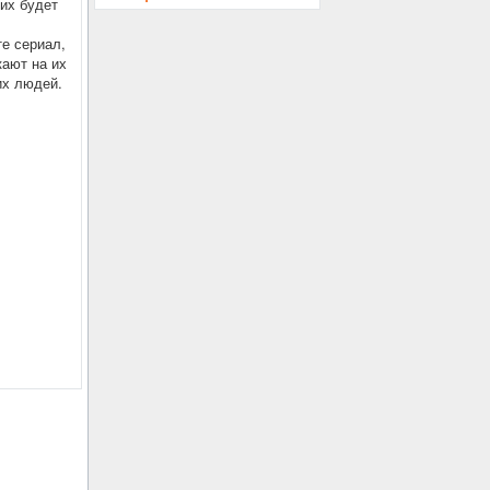
мих будет
те сериал,
кают на их
их людей.