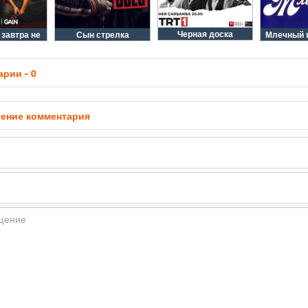
Черная доска
 завтра не
Сын стрелка
Млечный п
рии - 0
ение комментария