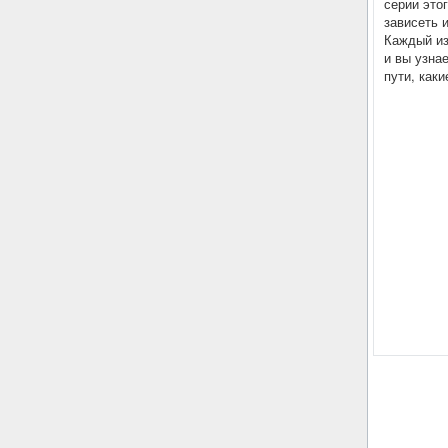
серии это
зависеть 
Каждый из
и вы узна
пути, как