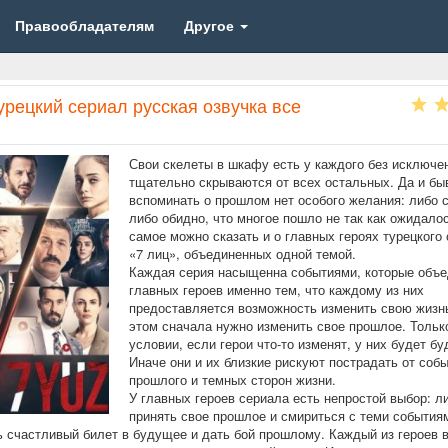
Правообладателям
Другое
урецкий сериал русская озвучка все
Свои скелеты в шкафу есть у каждого без исключе
тщательно скрываются от всех остальных. Да и бы
вспоминать о прошлом нет особого желания: либо 
либо обидно, что многое пошло не так как ожидалос
самое можно сказать и о главных героях турецкого
«7 лиц», объединенных одной темой.
Каждая серия насыщенна событиями, которые объ
главных героев именно тем, что каждому из них
предоставляется возможность изменить свою жизнь
этом сначала нужно изменить свое прошлое. Тольк
условии, если герои что-то изменят, у них будет б
Иначе они и их близкие рискуют пострадать от соб
прошлого и темных сторон жизни.
У главных героев сериала есть непростой выбор: л
принять свое прошлое и смириться с теми события
ь счастливый билет в будущее и дать бой прошлому. Каждый из героев 