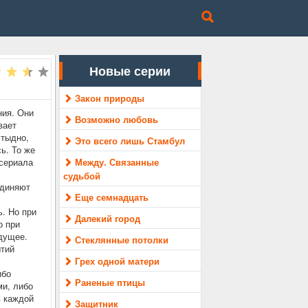
Новые серии
Закон природы
ния. Они
Возможно любовь
вает
стыдно,
Это всего лишь Стамбул
ь. То же
 сериала
Между. Связанные
судьбой
единяют
Еще семнадцать
. Но при
Далекий город
о при
удущее.
Стеклянные потолки
ытий
Грех одной матери
ибо
Раненые птицы
ми, либо
в каждой
Защитник