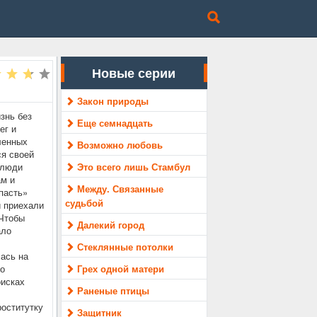
Новые серии
Закон природы
знь без
Еще семнадцать
ег и
ленных
Возможно любовь
ся своей
 люди
Это всего лишь Стамбул
ам и
Между. Связанные
пасть»
судьбой
и приехали
 Чтобы
Далекий город
ало
Стеклянные потолки
ась на
то
Грех одной матери
оисках
Раненые птицы
роститутку
Защитник