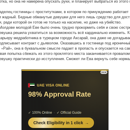
отка, но она не намерена опускать руки, и планирует выбраться из этого
аделец гостиницы с проститутками, в котором по принуждению работает
и жадный. Бедные обманутые девушки для него лишь средство для дос
, ради которой он готов не только на насилие, но даже на убийство.
Молдове молодой Еве было очень трудно прокормить себя и свою сестр
евушка решила ухватиться за возможность всё кардинально изменить. К
арьеру медработника в турецком городе Аксарай, она даже не догадыва
подписывает контракт с дьяволом. Оказавшись в гостинице под ироничны
 «Рай», она в буквальном смысле падает в пропасть и опускается на са
вая попытка сбежать из этого проклятого места заканчивается провалом
евушку практически до исступления. Сможет ли Ева вернуть себе норм