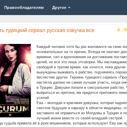
Правообладателям
Другое
ь турецкий сериал русская озвучка все
Каждый человек хотя бы раз жаловался на свою жи
основательных на то причин. Всегда не хватает ден
времени, сил и вдохновения на достижение постав
целей, но всё это лишь отговорки. Мы наслаждаем
свободой и тратим время, как хочется, пока другие
вынуждены выживать в рабстве, подчиняясь порок
бесчестию других. Героинь турецкого сериала «Про
настигла далеко не самая лучшая участь, когда он
в Турцию. Девушки попали в сексуальное рабство.
выбраться из притона, им придется приложить нем
усилий.
Ева – молодая и красивая девушка, которая надеял
светлое будущее и карьеру в области медицины, ч
заставило её оправиться из Молдовы в Турцию в п
лучшей жизни вместе со своей младшей сестрой.
 судьба привела её в руки мошенников, которые используют Еву как п