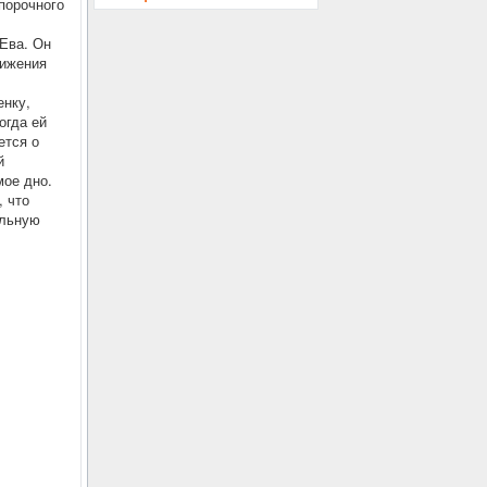
 порочного
 Ева. Он
тижения
енку,
огда ей
ется о
й
мое дно.
, что
альную