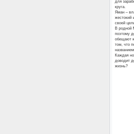
для зараб
круга.
Яман – вл
жестокий 
своей цели
В родной 
поэтому д
обещают к
том, что 
названием
Каждая но
доводит д
жизнь?