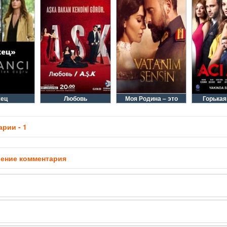
ец
Любовь
Моя Родина – это
Горька
рии - 1
ение комментария