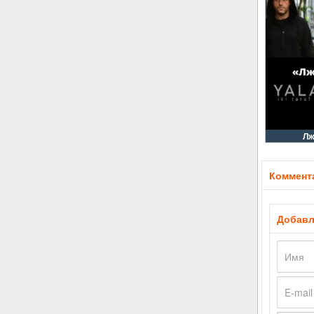
Лж
Коммента
Добавл