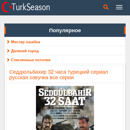
Популярное
Мистер ошибка
Далекий город
Стеклянные потолки
Седдюльбахир 32 часа турецкий сериал
русская озвучка все серии