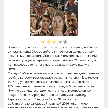
Война всегда несет в себе слезы, горе и трагедию, но бывают
ситуации, когда боевые действия являются единственным
возможным вариантом. Именно так и случилось с главными
героями турецкого сериала «Седдюльбахир 32 часа», когда
им пришлось стоять на смерть, защищая свою родную
землю.
Махмут Сабри – самый настоящий, но точно не единственный
герой, о котором рассказывает реальная история. В далеком
1915 году этот человек был майором, возглавившим всего
1050 человек в сражении против гораздо большего войска.
Именно ему удалось вдохновить этих самоотверженных
людей на защиту родной стороны и дать им надежду.
Турецкий сериал «Седдюльбахир 32 часа» стал
действительно ожидаемой новинкой 2016 года. Число
поклонников этой картины растет с каждым днем, что вполне