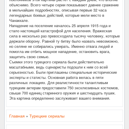
объяснимо. Всего четыре серии показывают давнее сражение
в мельчайших подробностях, описывая первые 32 часа
легендарных боевых действий, которые мели место в
Чанаккале.
Нападение на поселение началось 25 апреля 1915 года и
стало настоящей катастрофой для населения. Вражеская
сила в несколько раз превосходила тысячу человеку, которые
держали оборону. Равной ту битву было назвать невозможно,
но селяне не собирались умирать. Именно отвага людей и
помогла им отбить мощное нападение, остановить врага,
защитить свою семью.
Съемки этого турецкого сериала были действительно
масштабными, ведь сценаристы подошли к ним со всей
серьезностью. Были приглашены специальные исторические
эксперты и статисты. Основная работа велась в пяти
различных локациях. Для реалистичности талантливым
турецким актерам предоставили 750 эксклюзивных костюмов,
свыше 700 единиц старинного оружия и шестнадцать пушек.
Эта картина определенно заслуживает вашего внимания.
Главная
»
Турецкие сериалы