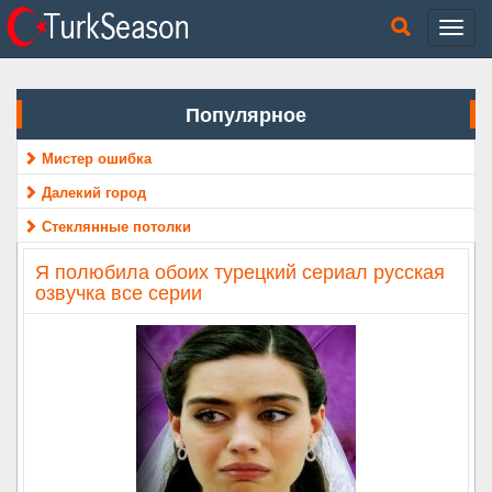
Популярное
Мистер ошибка
Далекий город
Стеклянные потолки
Я полюбила обоих турецкий сериал русская
озвучка все серии