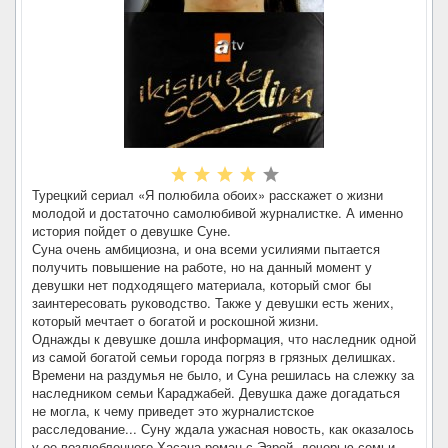
Турецкий сериал «Я полюбила обоих» расскажет о жизни
молодой и достаточно самолюбивой журналистке. А именно
история пойдет о девушке Суне.
Суна очень амбициозна, и она всеми усилиями пытается
получить повышение на работе, но на данный момент у
девушки нет подходящего материала, который смог бы
заинтересовать руководство. Также у девушки есть жених,
который мечтает о богатой и роскошной жизни.
Однажды к девушке дошла информация, что наследник одной
из самой богатой семьи города погряз в грязных делишках.
Времени на раздумья не было, и Суна решилась на слежку за
наследником семьи Караджабей. Девушка даже догадаться
не могла, к чему приведет это журналистское
расследование... Суну ждала ужасная новость, как оказалось
у ее возлюбленного Хасана роман с Эзрой, дочерью семьи