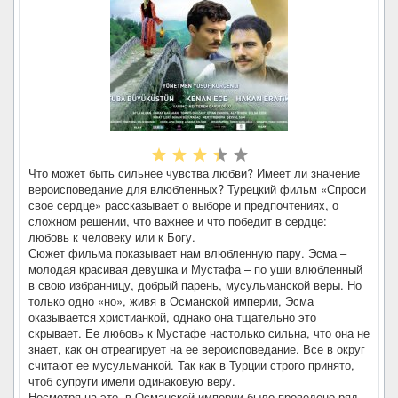
Что может быть сильнее чувства любви? Имеет ли значение
вероисповедание для влюбленных? Турецкий фильм «Спроси
свое сердце» рассказывает о выборе и предпочтениях, о
сложном решении, что важнее и что победит в сердце:
любовь к человеку или к Богу.
Сюжет фильма показывает нам влюбленную пару. Эсма –
молодая красивая девушка и Мустафа – по уши влюбленный
в свою избранницу, добрый парень, мусульманской веры. Но
только одно «но», живя в Османской империи, Эсма
оказывается христианкой, однако она тщательно это
скрывает. Ее любовь к Мустафе настолько сильна, что она не
знает, как он отреагирует на ее вероисповедание. Все в округ
считают ее мусульманкой. Так как в Турции строго принято,
чтоб супруги имели одинаковую веру.
Несмотря на это, в Османской империи было проведено ряд