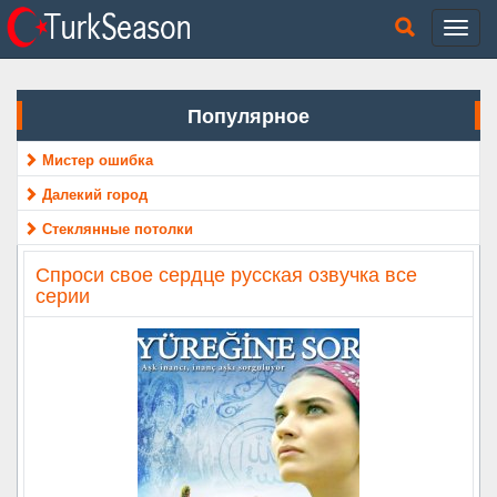
Популярное
Мистер ошибка
Далекий город
Стеклянные потолки
Спроси свое сердце русская озвучка все
серии