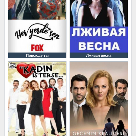
Повсюду ты
Лживая весна