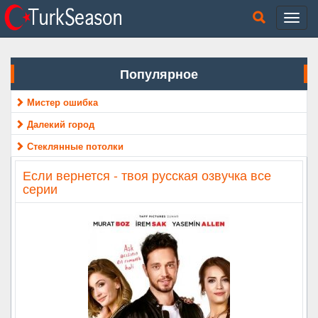
Популярное
Мистер ошибка
Далекий город
Стеклянные потолки
Если вернется - твоя русская озвучка все
серии