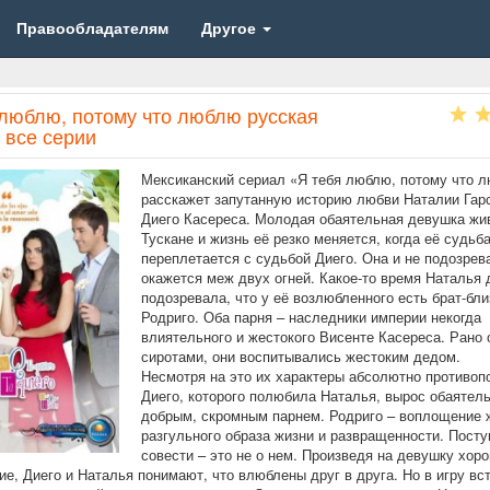
Правообладателям
Другое
 люблю, потому что люблю русская
 все серии
Мексиканский сериал «Я тебя люблю, потому что 
расскажет запутанную историю любви Наталии Гар
Диего Касереса. Молодая обаятельная девушка жи
Тускане и жизнь её резко меняется, когда её судьб
переплетается с судьбой Диего. Она и не подозрев
окажется меж двух огней. Какое-то время Наталья 
подозревала, что у её возлюбленного есть брат-бли
Родриго. Оба парня – наследники империи некогда
влиятельного и жестокого Висенте Касереса. Рано
сиротами, они воспитывались жестоким дедом.
Несмотря на это их характеры абсолютно противоп
Диего, которого полюбила Наталья, вырос обаятел
добрым, скромным парнем. Родриго – воплощение 
разгульного образа жизни и развращенности. Посту
совести – это не о нем. Произведя на девушку хор
ие, Диего и Наталья понимают, что влюблены друг в друга. Но в игру вс