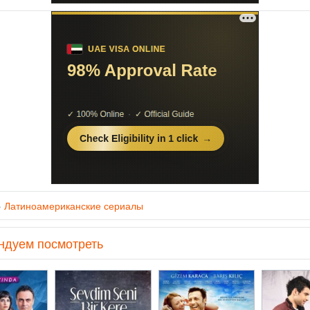
»
Латиноамериканские сериалы
ндуем посмотреть