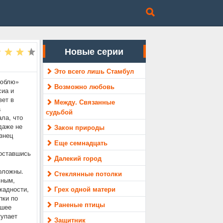
Новые серии
Это всего лишь Стамбул
люблю»
Возможно любовь
сиа и
вет в
Между. Связанные
а
судьбой
ала, что
даже не
Закон природы
знец
Еще семнадцать
 оставшись
Далекий город
оложны.
Стеклянные потолки
ьным,
жадности,
Грех одной матери
пки по
Раненые птицы
ошее
тупает
Защитник