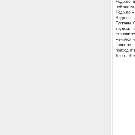
Родриго, 
неё засту
Родриго – 
Видя весь
Тусканы. 
трудом, н
становитс
женился н
клянется,
приходит 
Диего. Во