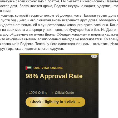
пользуясь своей схожестью с братом. Он пытается изнасиловать Наталью
пается друг. Завязывается драка, Родриго неудачно падает, ударяясь го
в коме.
 кошмар, который творится вокруг её дочери, мать Натальи увозит дочь 
Спустя год Диего и его любимая вновь встречают друг друга. Молодому 
о удается объяснить ей о существовании коварного брата-близнеца. Каж
я на свои места и впереди у них – светлое будущее бок-о-бок. Но Диего
а другой девушке по имени Диана. Обладая коварным и подлым характе
 что отношения бывших возлюбленных никогда не возобновятся. Ко всему
в сознание и Родриго. Теперь у него единственная цель – отомстить Нат
круг пары скапливается много недругов.