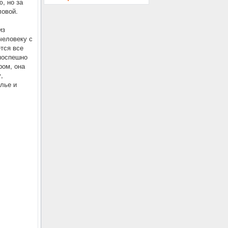
, но за
ловой.
из
человеку с
ется все
 поспешно
ром, она
,
алье и