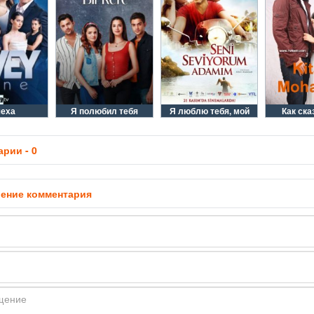
еха
Я полюбил тебя
Я люблю тебя, мой
Как ска
рии - 0
ение комментария