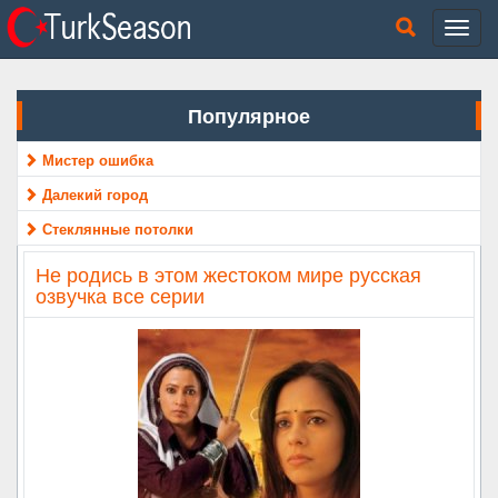
Популярное
Мистер ошибка
Далекий город
Стеклянные потолки
Не родись в этом жестоком мире русская
озвучка все серии