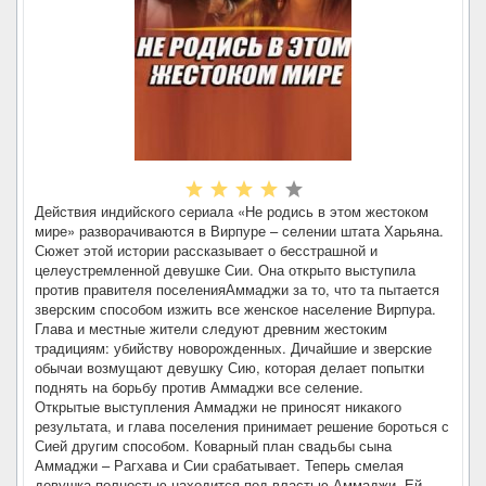
Действия индийского сериала «Не родись в этом жестоком
мире» разворачиваются в Вирпуре – селении штата Харьяна.
Сюжет этой истории рассказывает о бесстрашной и
целеустремленной девушке Сии. Она открыто выступила
против правителя поселенияАммаджи за то, что та пытается
зверским способом изжить все женское население Вирпура.
Глава и местные жители следуют древним жестоким
традициям: убийству новорожденных. Дичайшие и зверские
обычаи возмущают девушку Сию, которая делает попытки
поднять на борьбу против Аммаджи все селение.
Открытые выступления Аммаджи не приносят никакого
результата, и глава поселения принимает решение бороться с
Сией другим способом. Коварный план свадьбы сына
Аммаджи – Рагхава и Сии срабатывает. Теперь смелая
девушка полностью находится под властью Аммаджи. Ей