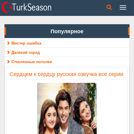
Популярное
Мистер ошибка
Далекий город
Стеклянные потолки
Сердцем к сердцу русская озвучка все серии