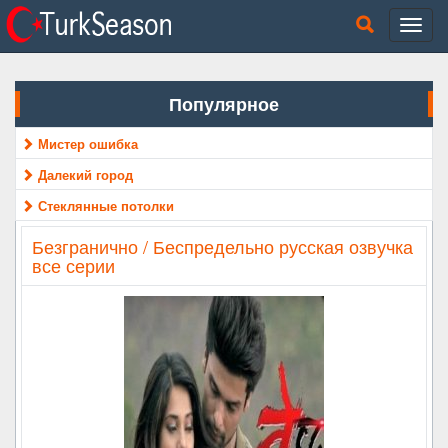
Популярное
Мистер ошибка
Далекий город
Стеклянные потолки
Безгранично / Беспредельно русская озвучка
все серии