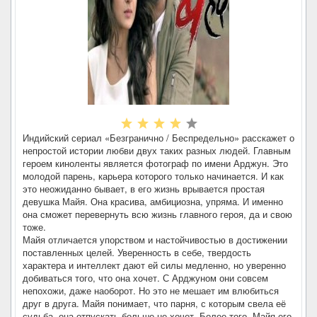
Индийский сериал «Безгранично / Беспредельно» расскажет о
непростой истории любви двух таких разных людей. Главным
героем киноленты является фотограф по имени Арджун. Это
молодой парень, карьера которого только начинается. И как
это неожиданно бывает, в его жизнь врывается простая
девушка Майя. Она красива, амбициозна, упряма. И именно
она сможет перевернуть всю жизнь главного героя, да и свою
тоже.
Майя отличается упорством и настойчивостью в достижении
поставленных целей. Уверенность в себе, твердость
характера и интеллект дают ей силы медленно, но уверенно
добиваться того, что она хочет. С Арджуном они совсем
непохожи, даже наоборот. Но это не мешает им влюбиться
друг в друга. Майя понимает, что парня, с которым свела её
судьба, она отпускать больше не хочет. Более того, Майя его