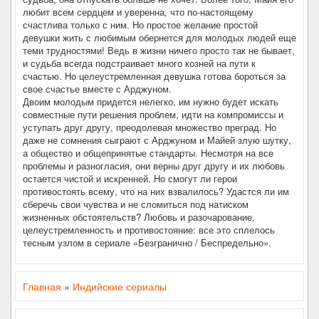
любит всем сердцем и уверенна, что по-настоящему
счастлива только с ним. Но простое желание простой
девушки жить с любимым обернется для молодых людей еще
теми трудностями! Ведь в жизни ничего просто так не бывает,
и судьба всегда подстраивает много козней на пути к
счастью. Но целеустремленная девушка готова бороться за
свое счастье вместе с Арджуном.
Двоим молодым придется нелегко, им нужно будет искать
совместные пути решения проблем, идти на компромиссы и
уступать друг другу, преодолевая множество преград. Но
даже не сомнения сыграют с Арджуном и Майей злую шутку,
а общество и общепринятые стандарты. Несмотря на все
проблемы и разногласия, они верны друг другу и их любовь
остается чистой и искренней. Но смогут ли герои
противостоять всему, что на них взвалилось? Удастся ли им
сберечь свои чувства и не сломиться под натиском
жизненных обстоятельств? Любовь и разочарование,
целеустремленность и противостояние: все это сплелось
тесным узлом в сериале «Безгранично / Беспредельно».
Главная
»
Индийские сериалы