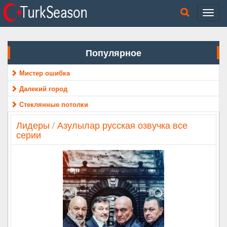
Популярное
Мистер ошибка
Далекий город
Стеклянные потолки
Лидеры / Азулылар русская озвучка все
серии