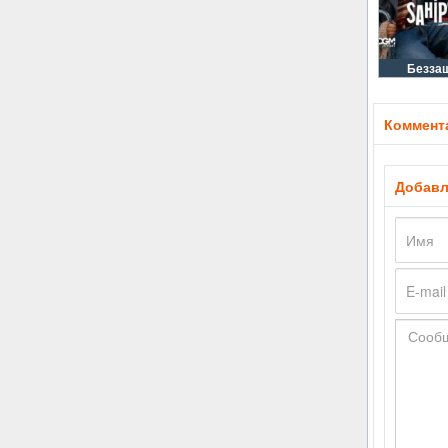
Безза
Коммента
Добавл