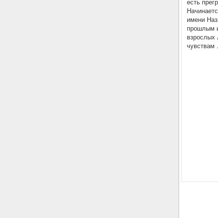
есть прег
Начинаетс
имени Наз
прошлым и
взрослых 
чувствам 