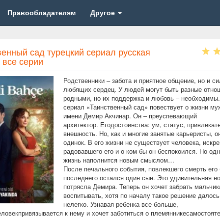
Правообладателям
Другое
венный сад турецкий сериал русская
 все серии
Родственники – забота и приятное общение, но и си
любящих сердец. У людей могут быть разные отно
родными, но их поддержка и любовь – необходимы.
сериал «Таинственный сад» повествует о жизни му
имени Демир Акчинар. Он – преуспевающий
архитектор. Егодостоинства: ум, статус, привлекат
внешность. Но, как и многие занятые карьеристы, о
одинок. В его жизни не существует человека, искр
радовавшего его и о ком бы он беспокоился. Но од
жизнь наполнится новым смыслом…
После печального события, повлекшего смерть его 
последнего остался один сын. Это удивительная н
потрясла Демира. Теперь он хочет забрать мальчика
воспитывать, хотя по началу такое решение далос
нелегко. Узнавая ребенка все больше,
еловекпривязывается к нему и хочет заботиться о племянникесамостоят