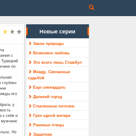
Новые серии
Закон природы
ла
Возможно любовь
шения с
 Турецкий
Это всего лишь Стамбул
жчине по
Между. Связанные
ельная
судьбой
н глубоко
Еще семнадцать
енне
нажды его
Далекий город
брата, у
Стеклянные потолки
овость
 к себе и
Грех одной матери
ь мужчине
Раненые птицы
ельно. Но
Защитник