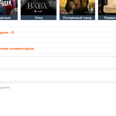
щитные
Отец
Потерянный город
Первая
рии - 0
ение комментария