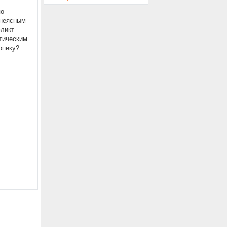
по
 неясным
фликт
нтическим
опеку?