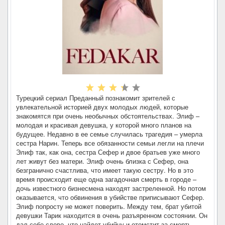
Турецкий сериал Преданный познакомит зрителей с
увлекательной историей двух молодых людей, которые
знакомятся при очень необычных обстоятельствах. Элиф –
молодая и красивая девушка, у которой много планов на
будущее. Недавно в ее семье случилась трагедия – умерла
сестра Нарин. Теперь все обязанности семьи легли на плечи
Элиф так, как она, сестра Сефер и двое братьев уже много
лет живут без матери. Элиф очень близка с Сефер, она
безгранично счастлива, что имеет такую сестру. Но в это
время происходит еще одна загадочная смерть в городе –
дочь известного бизнесмена находят застреленной. Но потом
оказывается, что обвинения в убийстве приписывают Сефер.
Элиф попросту не может поверить. Между тем, брат убитой
девушки Тарик находится в очень разъяренном состоянии. Он
дал себе слово, что найдет убийцу и отомстит за смерть