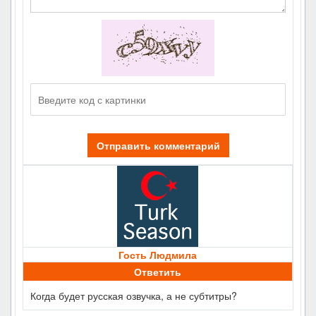
Отправить комментарий
Гость Людмила
Ответить
Когда будет русская озвучка, а не субтитры?