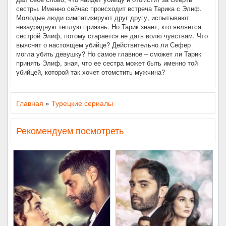
сестры. Именно сейчас происходит встреча Тарика с Элиф.
Молодые люди симпатизируют друг другу, испытывают
незаурядную теплую приязнь. Но Тарик знает, кто является
сестрой Элиф, потому старается не дать волю чувствам. Что
выяснят о настоящем убийце? Действительно ли Сефер
могла убить девушку? Но самое главное – сможет ли Тарик
принять Элиф, зная, что ее сестра может быть именно той
убийцей, которой так хочет отомстить мужчина?
Главная
»
Турецкие сериалы
Рекомендуем посмотреть