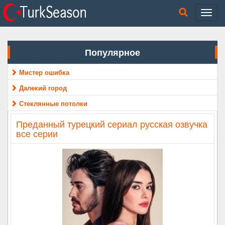
Популярное
Мистер ошибка
Далекий город
Стеклянные потолки
Преданный турецкий сериал русская озвучка
все серии