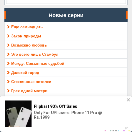
Новые серии
Еще семнадцать
Закон природы
Возможно любовь
Это всего лишь Стамбул
Между. Связанные судьбой
Далекий город
Стеклянные потолки
Грех одной матери
Раненые птицы
Защитник
МАТЕРИАЛ ПРЕДОСТАВЛЕН ТОЛЬКО ДЛЯ ОЗНАКОМЛЕНИЯ,
16+