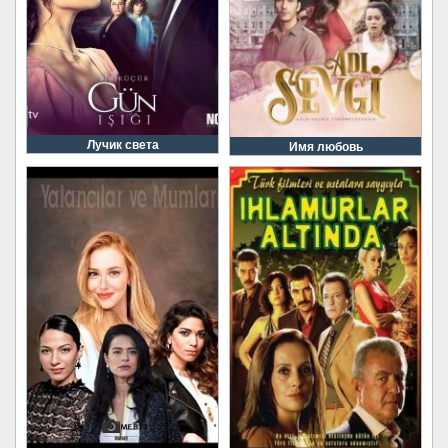
Лучик света
Имя любовь