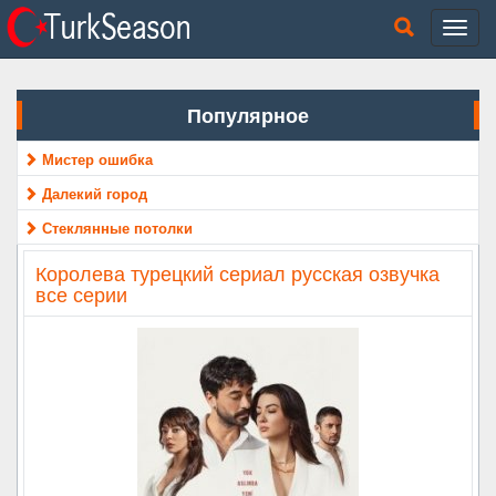
Популярное
Мистер ошибка
Далекий город
Стеклянные потолки
Королева турецкий сериал русская озвучка
все серии