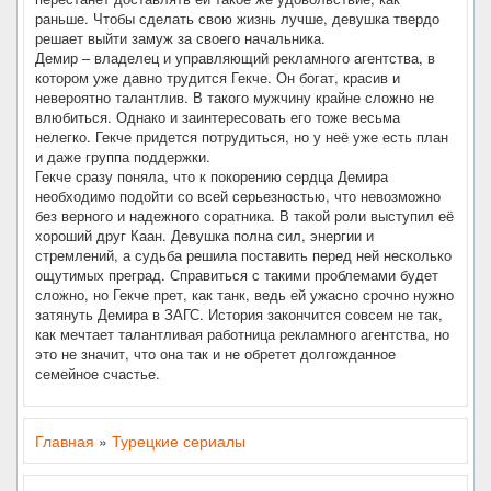
раньше. Чтобы сделать свою жизнь лучше, девушка твердо
решает выйти замуж за своего начальника.
Демир – владелец и управляющий рекламного агентства, в
котором уже давно трудится Гекче. Он богат, красив и
невероятно талантлив. В такого мужчину крайне сложно не
влюбиться. Однако и заинтересовать его тоже весьма
нелегко. Гекче придется потрудиться, но у неё уже есть план
и даже группа поддержки.
Гекче сразу поняла, что к покорению сердца Демира
необходимо подойти со всей серьезностью, что невозможно
без верного и надежного соратника. В такой роли выступил её
хороший друг Каан. Девушка полна сил, энергии и
стремлений, а судьба решила поставить перед ней несколько
ощутимых преград. Справиться с такими проблемами будет
сложно, но Гекче прет, как танк, ведь ей ужасно срочно нужно
затянуть Демира в ЗАГС. История закончится совсем не так,
как мечтает талантливая работница рекламного агентства, но
это не значит, что она так и не обретет долгожданное
семейное счастье.
Главная
»
Турецкие сериалы