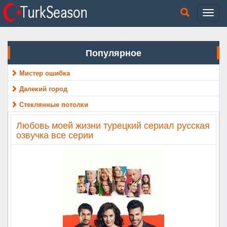
Популярное
Мистер ошибка
Далекий город
Стеклянные потолки
Любовь моей жизни турецкий сериал русская
озвучка все серии