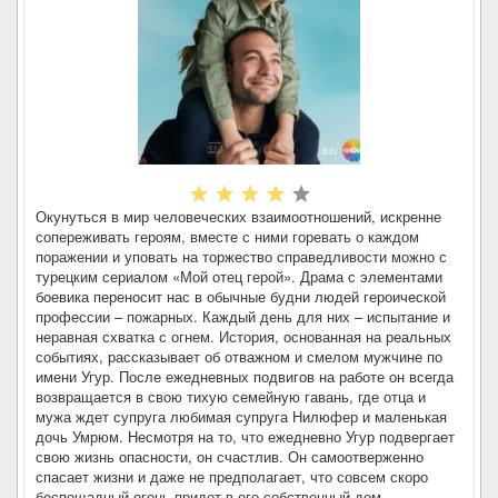
Окунуться в мир человеческих взаимоотношений, искренне
сопереживать героям, вместе с ними горевать о каждом
поражении и уповать на торжество справедливости можно с
турецким сериалом «Мой отец герой». Драма с элементами
боевика переносит нас в обычные будни людей героической
профессии – пожарных. Каждый день для них – испытание и
неравная схватка с огнем. История, основанная на реальных
событиях, рассказывает об отважном и смелом мужчине по
имени Угур. После ежедневных подвигов на работе он всегда
возвращается в свою тихую семейную гавань, где отца и
мужа ждет супруга любимая супруга Нилюфер и маленькая
дочь Умрюм. Несмотря на то, что ежедневно Угур подвергает
свою жизнь опасности, он счастлив. Он самоотверженно
спасает жизни и даже не предполагает, что совсем скоро
беспощадный огонь придет в его собственный дом…