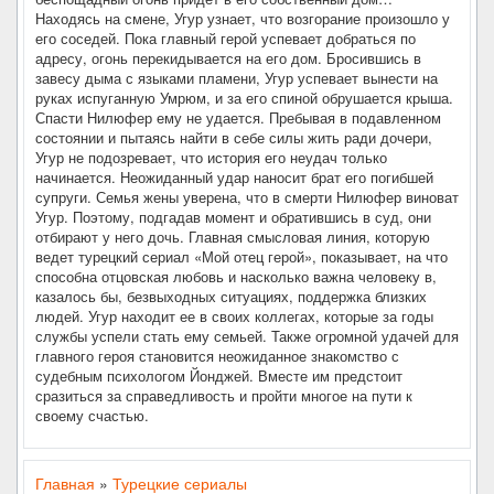
Находясь на смене, Угур узнает, что возгорание произошло у
его соседей. Пока главный герой успевает добраться по
адресу, огонь перекидывается на его дом. Бросившись в
завесу дыма с языками пламени, Угур успевает вынести на
руках испуганную Умрюм, и за его спиной обрушается крыша.
Спасти Нилюфер ему не удается. Пребывая в подавленном
состоянии и пытаясь найти в себе силы жить ради дочери,
Угур не подозревает, что история его неудач только
начинается. Неожиданный удар наносит брат его погибшей
супруги. Семья жены уверена, что в смерти Нилюфер виноват
Угур. Поэтому, подгадав момент и обратившись в суд, они
отбирают у него дочь. Главная смысловая линия, которую
ведет турецкий сериал «Мой отец герой», показывает, на что
способна отцовская любовь и насколько важна человеку в,
казалось бы, безвыходных ситуациях, поддержка близких
людей. Угур находит ее в своих коллегах, которые за годы
службы успели стать ему семьей. Также огромной удачей для
главного героя становится неожиданное знакомство с
судебным психологом Йонджей. Вместе им предстоит
сразиться за справедливость и пройти многое на пути к
своему счастью.
Главная
»
Турецкие сериалы