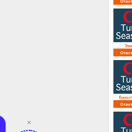
Отве
Эм
Отве
Бакыт
Отве