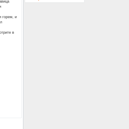
авица
и
 горем, и
ал
отрите в