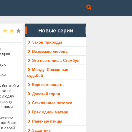
Новые серии
Закон природы
й
Возможно любовь
е ярко
Это всего лишь Стамбул
ытую
Между. Связанные
ной
судьбой
Еще семнадцать
 богатой и
шка не
Далекий город
 к людям
опросту
Стеклянные потолки
 с ними
Грех одной матери
 именно
Раненые птицы
 одобрить,
 в своей
Защитник