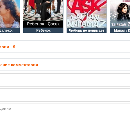
далеко,
Ребенок
Любовь не понимает
Марал / 
рии - 9
ение комментария