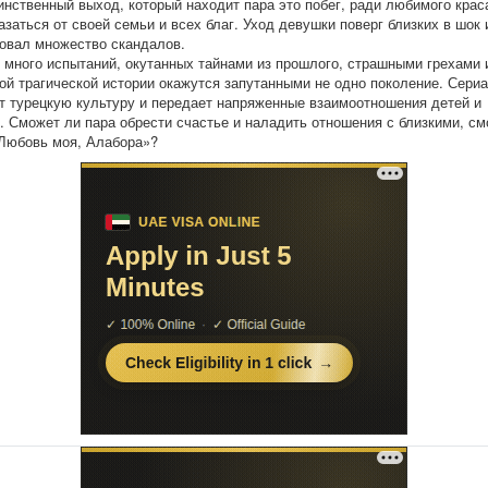
инственный выход, который находит пара это побег, ради любимого крас
азаться от своей семьи и всех благ. Уход девушки поверг близких в шок 
овал множество скандалов.
 много испытаний, окутанных тайнами из прошлого, страшными грехами и
той трагической истории окажутся запутанными не одно поколение. Сери
т турецкую культуру и передает напряженные взаимоотношения детей и
. Сможет ли пара обрести счастье и наладить отношения с близкими, см
Любовь моя, Алабора»?