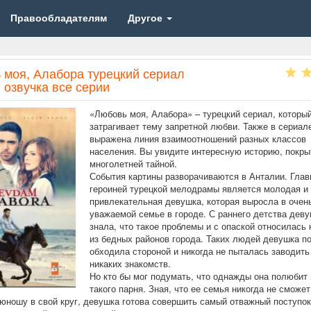
Правообладателям
Другое
 моя, Алабора турецкий сериал
 озвучка все серии
«Любовь моя, Алабора» – турецкий сериал, которы
затрагивает тему запретной любви. Также в сериал
выражена линия взаимоотношений разных классов
населения. Вы увидите интересную историю, покр
многолетней тайной.
События картины разворачиваются в Анталии. Глав
героиней турецкой мелодрамы является молодая и
привлекательная девушка, которая выросла в очень
уважаемой семье в городе. С раннего детства деву
знала, что такое проблемы и с опаской относилась
из бедных районов города. Таких людей девушка п
обходила стороной и никогда не пыталась заводить
никаких знакомств.
Но кто бы мог подумать, что однажды она полюбит
такого парня. Зная, что ее семья никогда не сможет
 юношу в свой круг, девушка готова совершить самый отважный поступок