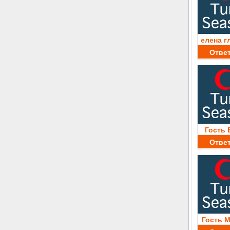
елена г
Отве
Гость 
Отве
Гость 