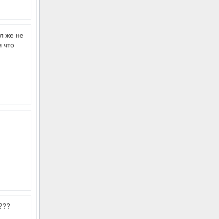
л же не
я что
???