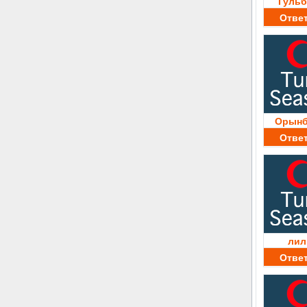
Гульб
Отве
Орынб
Отве
лил
Отве