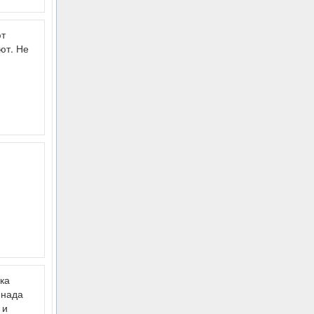
ют
ют. Не
ка
-нада
 и