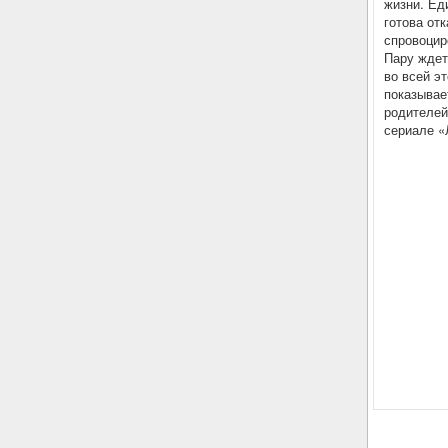
жизни. Ед
готова отк
спровоцир
Пару ждет
во всей э
показывае
родителей
сериале «