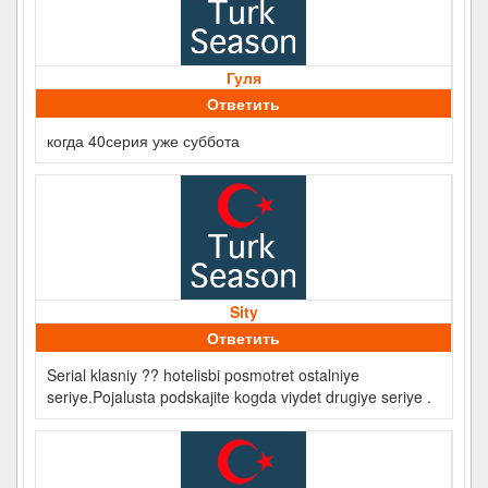
Гуля
Ответить
когда 40серия уже суббота
Sity
Ответить
Serial klasniy ?? hotelisbi posmotret ostalniye
seriye.Pojalusta podskajite kogda viydet drugiye seriye .