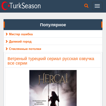
Популярное
Мистер ошибка
Далекий город
Стеклянные потолки
Ветреный турецкий сериал русская озвучка
все серии