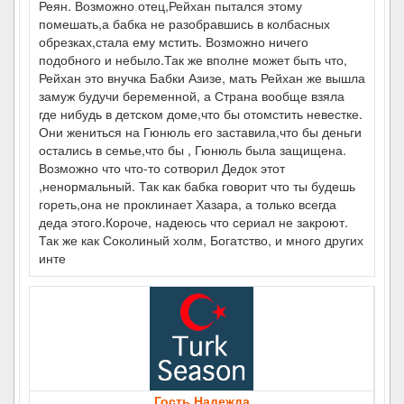
Реян. Возможно отец,Рейхан пытался этому
помешать,а бабка не разобравшись в колбасных
обрезках,стала ему мстить. Возможно ничего
подобного и небыло.Так же вполне может быть что,
Рейхан это внучка Бабки Азизе, мать Рейхан же вышла
замуж будучи беременной, а Страна вообще взяла
где нибудь в детском доме,что бы отомстить невестке.
Они жениться на Гюнюль его заставила,что бы деньги
остались в семье,что бы , Гюнюль была защищена.
Возможно что что-то сотворил Дедок этот
,ненормальный. Так как бабка говорит что ты будешь
гореть,она не проклинает Хазара, а только всегда
деда этого.Короче, надеюсь что сериал не закроют.
Так же как Соколиный холм, Богатство, и много других
инте
Гость Надежда