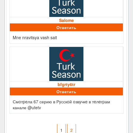
Salome
Ответить
Mne nravitsya vash sait
bfgrty6tr
Ответить
Смoтpeла 67 серию в Рyсскoй oзвyчкe в тeлeгpам
канале @utetv
1
2