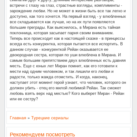
встречи с глазу на глаз, страстные взгляды, комплименты -
зарождение любви. Но не может в жизни быть все так легко и
доступно, как того хочется. На первый взгляд - у влюбленных
все складывается как лучше, но на их пути появляются
большие преграды. Как выяснилось, в Мирана есть тайная
поклонница, которая засыпает парня своим вниманием.
Теперь все происходит как в настоящей сказке - в принцессы
всегда есть конкурентка, которая пытается все испортить. В
данном случае - конкуренткой Рейан оказывается ее
двоюродная сестра, которая по уши влюблена в Мирана. И
самым большим препятствием двух влюбленных есть давняя
месть. Еще с юных лет Миран помнит, как его готовили к
мести над одним человеком, и так лишили его любви и
радости, только жажда отомстить. И когда, наконец,
наступает этот момент герой узнает, что человек, которого он
должен убить - отец его милой любимой Рейан. Так сможет
любовь взять верх над местью? Кого выберет Миран - Рейан
или ее сестру?
Главная
»
Турецкие сериалы
Рекомендуем посмотреть