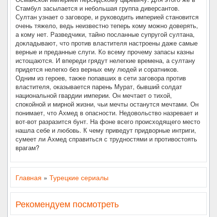
Стамбул засылается и небольшая группа диверсантов.
Султан узнает о заговоре, и руководить империей становится
очень тяжело, ведь неизвестно теперь кому можно доверять,
а кому нет. Разведчики, тайно посланные супругой султана,
докладывают, что против властителя настроены даже самые
верные и преданные слуги. Ко всему прочему запасы казны
истощаются. И впереди грядут нелегкие времена, а султану
придется нелегко без верных ему людей и соратников.
Одним из героев, также попавших в сети заговора против
властителя, оказывается парень Мурат, бывший солдат
национальной гвардии империи. Он мечтает о тихой,
спокойной и мирной жизни, чьи мечты останутся мечтами. Он
понимает, что Ахмед в опасности. Недовольство назревает и
вот-вот разразится бунт. На фоне всего происходящего место
нашла себе и любовь. К чему приведут придворные интриги,
сумеет ли Ахмед справиться с трудностями и противостоять
врагам?
Главная
»
Турецкие сериалы
Рекомендуем посмотреть