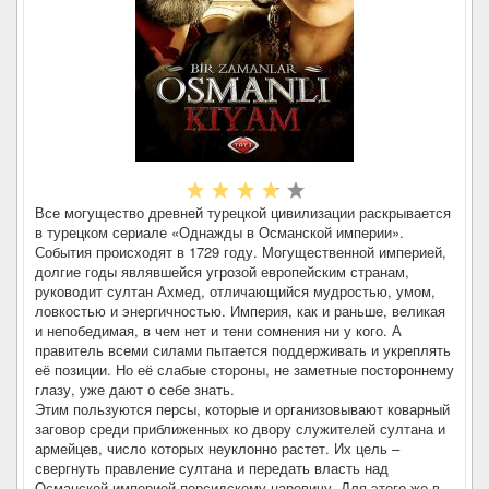
Все могущество древней турецкой цивилизации раскрывается
в турецком сериале «Однажды в Османской империи».
События происходят в 1729 году. Могущественной империей,
долгие годы являвшейся угрозой европейским странам,
руководит султан Ахмед, отличающийся мудростью, умом,
ловкостью и энергичностью. Империя, как и раньше, великая
и непобедимая, в чем нет и тени сомнения ни у кого. А
правитель всеми силами пытается поддерживать и укреплять
её позиции. Но её слабые стороны, не заметные постороннему
глазу, уже дают о себе знать.
Этим пользуются персы, которые и организовывают коварный
заговор среди приближенных ко двору служителей султана и
армейцев, число которых неуклонно растет. Их цель –
свергнуть правление султана и передать власть над
Османской империей персидскому царевичу. Для этого же в