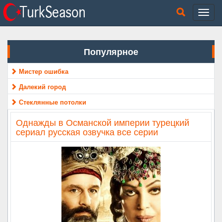
Популярное
Мистер ошибка
Далекий город
Стеклянные потолки
Однажды в Османской империи турецкий
сериал русская озвучка все серии