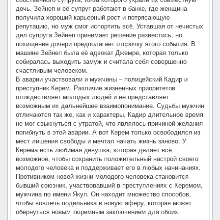
дочь. Зейнеп и её супруг работают в банке, где женщина
получила хороший карьерный рост и потрясающую
репутацию, но муж смог испортить всё. Уставшая от нечистых
дел супруга Зейнеп принимает решение развестись, но
похищение дочери предполагает отсрочку этого события. В
машине Зейнеп была её адвокат Джемре, которая только
собиралась выходить замуж и считала себя совершенно
счастливым человеком.
В аварии участвовали и мужчины – полицейский Кадир и
преступник Керем. Различие жизненных приоритетов
отождествляет молодых людей и не представляет
возможным их дальнейшее взаимопонимание. Судьбы мужчин
отличаются так же, как и характеры. Кадир длительное время
не мог свыкнуться с утратой, что являлось причиной желания
погибнуть в этой аварии. А вот Керем только освободился из
мест лишения свободы и мечтал начать жизнь заново. У
Керема есть любимая девушка, которая делает всё
возможное, чтобы сохранить положительный настрой своего
молодого человека и поддерживает его в любых начинаниях.
Противником новой жизни молодого человека становится
бывший союзник, участвовавший в преступлениях с Керемом,
мужчина по имени Якуп. Он находит множество способов,
чтобы вовлечь подельника в новую аферу, которая может
обернуться новым тюремным заключением для обоих.