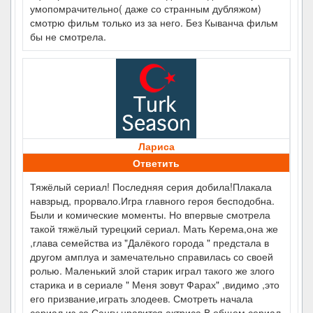
умопомрачительно( даже со странным дубляжом)
смотрю фильм только из за него. Без Кыванча фильм
бы не смотрела.
Лариса
Ответить
Тяжёлый сериал! Последняя серия добила!Плакала
навзрыд, прорвало.Игра главного героя бесподобна.
Были и комические моменты. Но впервые смотрела
такой тяжёлый турецкий сериал. Мать Керема,она же
,глава семейства из "Далёкого города " предстала в
другом амплуа и замечательно справилась со своей
ролью. Маленький злой старик играл такого же злого
старика и в сериале " Меня зовут Фарах" ,видимо ,это
его призвание,играть злодеев. Смотреть начала
сериал из-за Сангу,нравится актриса.В общем,сериал