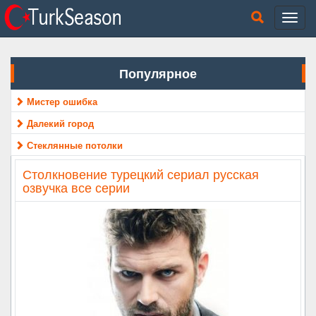
Популярное
Мистер ошибка
Далекий город
Стеклянные потолки
Столкновение турецкий сериал русская
озвучка все серии