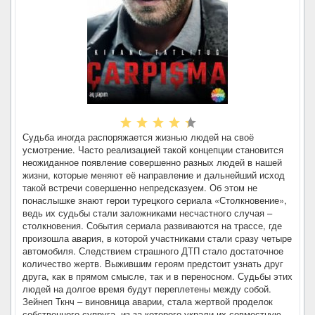
Судьба иногда распоряжается жизнью людей на своё
усмотрение. Часто реализацией такой концепции становится
неожиданное появление совершенно разных людей в нашей
жизни, которые меняют её направление и дальнейший исход
такой встречи совершенно непредсказуем. Об этом не
понаслышке знают герои турецкого сериала «Столкновение»,
ведь их судьбы стали заложниками несчастного случая –
столкновения. События сериала развиваются на трассе, где
произошла авария, в которой участниками стали сразу четыре
автомобиля. Следствием страшного ДТП стало достаточное
количество жертв. Выжившим героям предстоит узнать друг
друга, как в прямом смысле, так и в переносном. Судьбы этих
людей на долгое время будут переплетены между собой.
Зейнеп Ткнч – виновница аварии, стала жертвой проделок
собственного супруга, из-за которого украли их совместную