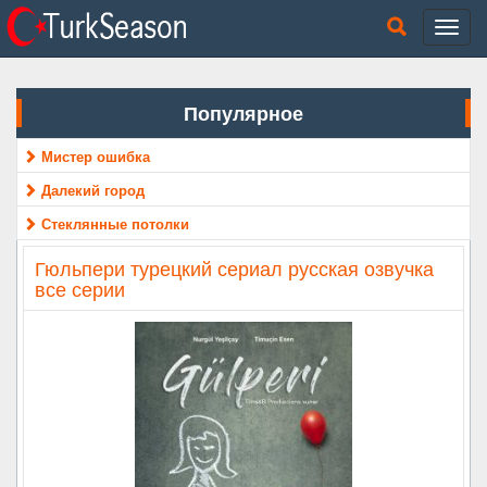
Популярное
Мистер ошибка
Далекий город
Стеклянные потолки
Гюльпери турецкий сериал русская озвучка
все серии