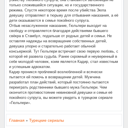
только сложившейся ситуации, но и государственного
режима. Спустя некоторое время после убийства Эюпа
девушку отправляют в тюрьму для отбывания наказания, а её
дети оказываются в семье покойного супруга.
Отбыв незаслуженное наказание, Гюльпери выходит на
свободу и отправляется благодаря действиями бывшего
свёкра в Стамбул, подальше от родных детей и семьи. Не
оставляя надежды на возвращение собственных детей,
девушка упорно и старательно работает обычной
консьержкой. Тут Гюльпери встречает свою первую любовь, с
которой её развела судьба. Ранее скромный и неуверенный в
себе молодой человек, коим является Кадир, стал известным
и успешным адвокатом.
Кадир проникся проблемой возлюбленной и всячески
пытается ей помочь в возвращении детей. Мужчина
разработал план действий, который постоянно пытаются
переиграть родственники бывшего мужа Гюльпери. Чем
окончится противостояние невиновной девушки и семьи её
покойного супруга, вы можете увидеть в турецком сериале
«Гюльпери».
Главная
»
Турецкие сериалы