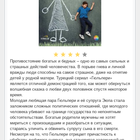
Противостояние богатых и бедных – одно из самых сильных и
страшных действий человечества. В порыве гнева и личной
вражды люди способны на самое страшное, даже на отнятие
детей у родной матери. Турецкий сериал «Гюльпери»
является отличной демонстрацией того, как может обернуться
волшебная сказка о любви двух половинок спустя некоторое
время.
Молодая любящая пара Гюльпери и её супруга Эюпа стала
заложником сложных политических отношений, где молодого
человека убивают на границе государства по непонятным
обстоятельствам. Богатые родители мужчины не хотят
мириться с произошедшим и разобраться в ситуации,
стараясь уличить и обвинить супругу сына в его смерти.
Несмотря на то, что Гюльпери отрицает причастность к
убийству любимого супруга, она становится заложницей не