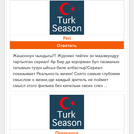
Peri
Ответить
Жашоонун чындыгы!!! Журокко тийген эн маазмундуу
тартылган сериал! Ар Бир да корорман бул тасманын
татымын-тузун ыйсыз биле албастыр!Сериал
показывает Реальность жизни! Снято самым глубоким
смыслом о жизни,где каждый зритель не поймет
смысл этого фильма без капельки своих слез ...
Принцесса