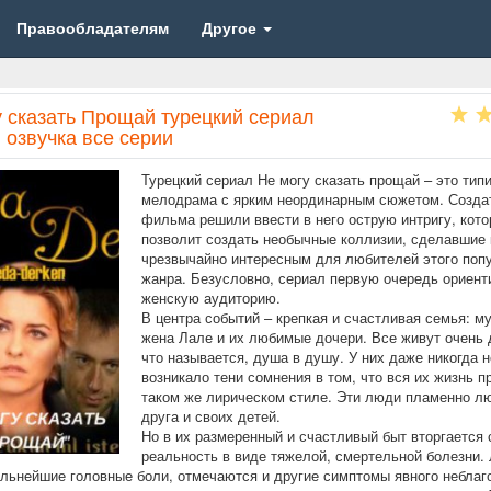
Правообладателям
Другое
у сказать Прощай турецкий сериал
 озвучка все серии
Турецкий сериал Не могу сказать прощай – это тип
мелодрама с ярким неординарным сюжетом. Созда
фильма решили ввести в него острую интригу, кото
позволит создать необычные коллизии, сделавшие 
чрезвычайно интересным для любителей этого поп
жанра. Безусловно, сериал первую очередь ориент
женскую аудиторию.
В центра событий – крепкая и счастливая семья: му
жена Лале и их любимые дочери. Все живут очень 
что называется, душа в душу. У них даже никогда н
возникало тени сомнения в том, что вся их жизнь п
таком же лирическом стиле. Эти люди пламенно л
друга и своих детей.
Но в их размеренный и счастливый быт вторгается 
реальность в виде тяжелой, смертельной болезни.
льнейшие головные боли, отмечаются и другие симптомы явного неблаг