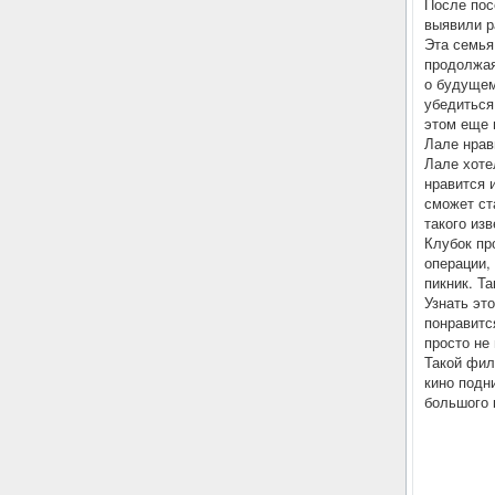
После пос
выявили р
Эта семья
продолжая
о будущем
убедиться
этом еще 
Лале нрав
Лале хоте
нравится 
сможет ст
такого изв
Клубок пр
операции,
пикник. Та
Узнать эт
понравитс
просто не
Такой фил
кино подн
большого 