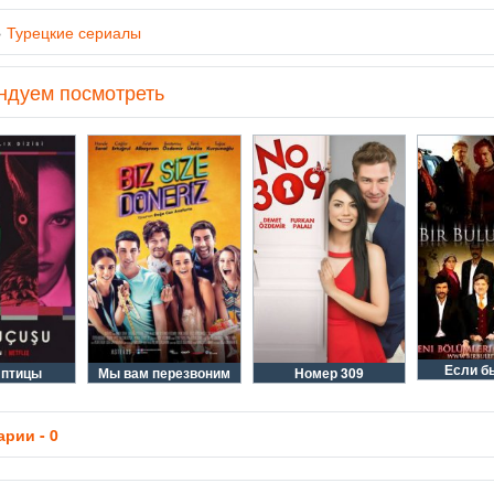
»
Турецкие сериалы
ндуем посмотреть
Если б
 птицы
Мы вам перезвоним
Номер 309
рии - 0