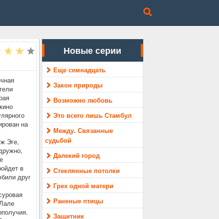
Новые серии
Еще семнадцать
ичная
Закон природы
тели
рая
Возможно любовь
кино
улярного
Это всего лишь Стамбул
ирован на
Между. Связанные
судьбой
ж Эге,
дружно,
Далекий город
е
ройдет в
Стеклянные потолки
юбили друг
Грех одной матери
суровая
Раненые птицы
 Лале
ополучия.
Защитник