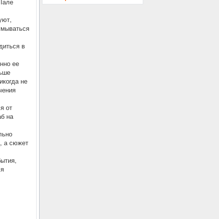
Лале
уют,
умываться
диться в
нно ее
льше
икогда не
чения
я от
аб на
льно
, а сюжет
бытия,
ля