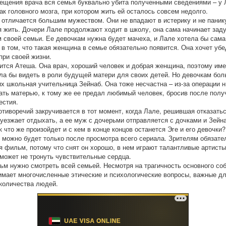
ещения врача вся семья буквально убита полученными сведениями – у 
ак головного мозга, при котором жить ей осталось совсем недолго.
 отличается большим мужеством. Они не впадают в истерику и не паник
 жить. Дочери Лале продолжают ходит в школу, она сама начинает зад
 своей семьи. Ее девочкам нужна будет мачеха, и Лале хотела бы сама
 в том, что такая женщина в семье обязательно появится. Она хочет убе
при своей жизни.
ится Атеша. Она врач, хороший человек и добрая женщина, поэтому име
ла бы видеть в роли будущей матери для своих детей. Но девочкам бо
их школьная учительница Зейнаб. Она тоже несчастна – из-за операции н
ать матерью, к тому же ее предал любимый человек, бросив после полу
естия.
отиворечий закручивается в тот момент, когда Лале, решившая отказатьс
 уезжает отдыхать, а ее муж с дочерьми отправляется с дочками и Зейн
к что же произойдет и с кем в конце концов останется Эге и его девочки?
о можно будет только после просмотра всего сериала. Зрителям обязате
я фильм, потому что снят он хорошо, в нем играют талантливые артисты
 может не тронуть чувствительные сердца.
ьм нужно смотреть всей семьей. Несмотря на трагичность основного со
имает многочисленные этические и психологические вопросы, важные д
количества людей.