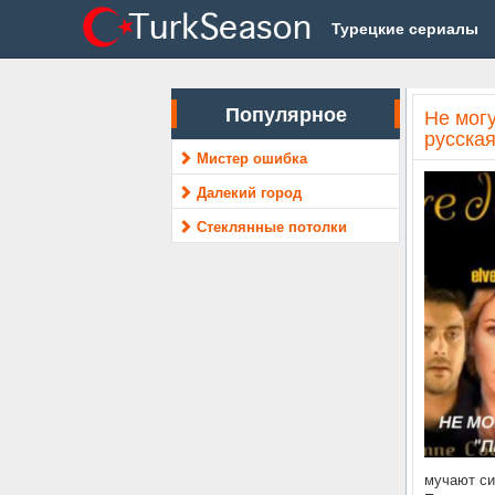
Турецкие сериалы
Популярное
Не мог
русская
Мистер ошибка
Далекий город
Стеклянные потолки
мучают си