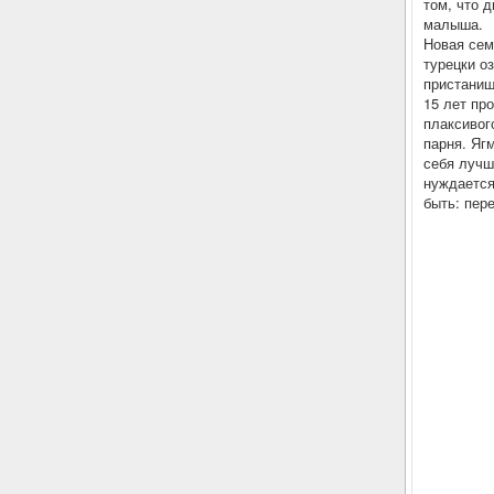
том, что 
малыша.
Новая сем
турецки о
пристанищ
15 лет пр
плаксивог
парня. Яг
себя лучш
нуждается
быть: пер