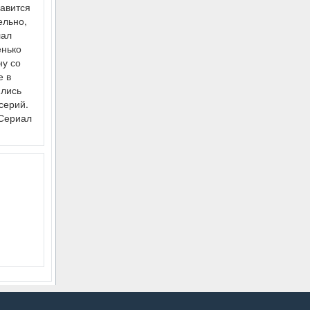
равится
ельно,
лал
енько
ну со
е в
ились
серий.
 Сериал