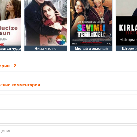
шится чудо
Ни за что не
Милый и опасный
Шторм 
рии - 2
ение комментария