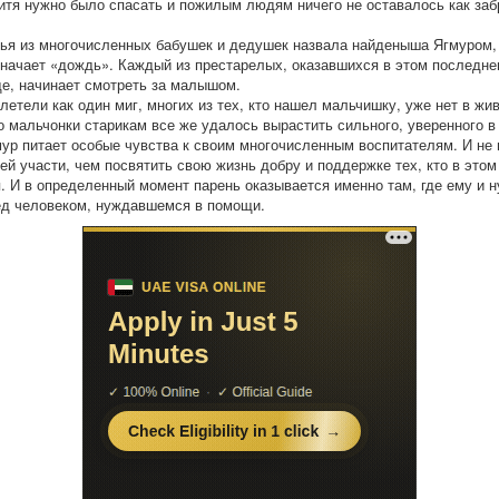
дитя нужно было спасать и пожилым людям ничего не оставалось как заб
ья из многочисленных бабушек и дедушек назвала найденыша Ягмуром, 
значает «дождь». Каждый из престарелых, оказавшихся в этом последн
е, начинает смотреть за малышом.
олетели как один миг, многих из тех, кто нашел мальчишку, уже нет в жи
о мальчонки старикам все же удалось вырастить сильного, уверенного в
мур питает особые чувства к своим многочисленным воспитателям. И не
ей участи, чем посвятить свою жизнь добру и поддержке тех, кто в этом
. И в определенный момент парень оказывается именно там, где ему и 
ед человеком, нуждавшемся в помощи.