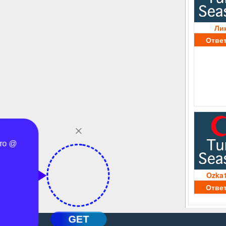
Ли
Отве
Ozka
Отве