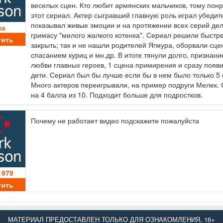
веселых сцен. Кто любит армянских мальчиков, тому пон
этот сериал. Актер сыгравший главную роль играл убедит
показывал живые эмоции и на протяжении всех серий де
ка
гримасу "милого жалкого котенка". Сериал решили быстр
тить
закрыть; так и не нашли родителей Ягмура, оборвали сце
спасанием куриц и мн.др. В итоге тянули долго, признани
любви главных героев, 1 сцена примирения и сразу появ
дети. Сериал был бы лучше если бы в нем было только 5 
Много актеров переигрывали, на пример подруги Мелек.
на 4 балла из 10. Подходит больше для подростков.
Почему не работает видео подскажите пожалуйста
1979
тить
МАТЕРИАЛ ПРЕДОСТАВЛЕН ТОЛЬКО ДЛЯ ОЗНАКОМЛЕНИЯ, 16+