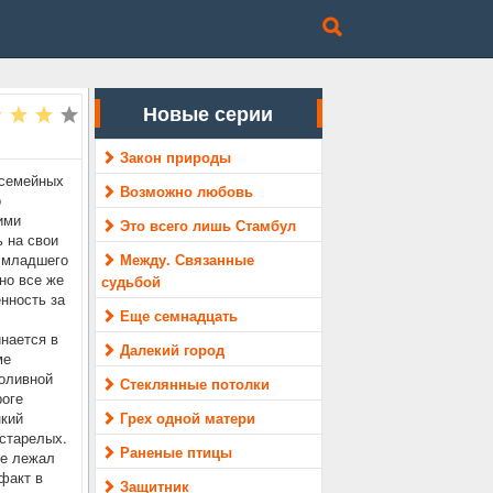
Новые серии
Закон природы
 семейных
Возможно любовь
о
ими
Это всего лишь Стамбул
 на свои
я младшего
Между. Связанные
но все же
судьбой
енность за
Еще семнадцать
инается в
Далекий город
ме
роливной
Стеклянные потолки
роге
кий
Грех одной матери
старелых.
Раненые птицы
ге лежал
 факт в
Защитник