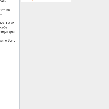
рать
что по-
ем
вых. Но из
 себе
 видит для
нужно было