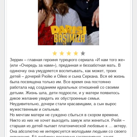
Зеррин – главная героиня турецкого сериала «И нам того же»
(или «Очередь за нами»), преданная и беззаботная мать. В
одиночку она умудряется воспитывать, как может, троих
детей – дочерей Рюйю и Ойкю и сына Серкана. Вся её жизнь
была посвящена только им. Все время она постоянно
работала над созданием идеальных отношений со своими
детьми. Жизнь шла, дети подросли, и у матери появилось
дикое желание увидеть их обустроенные семьи.
Неудивительно, дочери стали красавицами, а сын вырос
мужественным и сильным.
Но мечтам матери не суждено сбыться в скором времени.
Никто из них не хочет выходить замуж или жениться. Рюйя –
старшая из детей пылает платонической любовью к … актеру.
Она абсолютно не интересуется молодыми людьми со своего
окружения. Её любимец постоянно гастролирует, занят