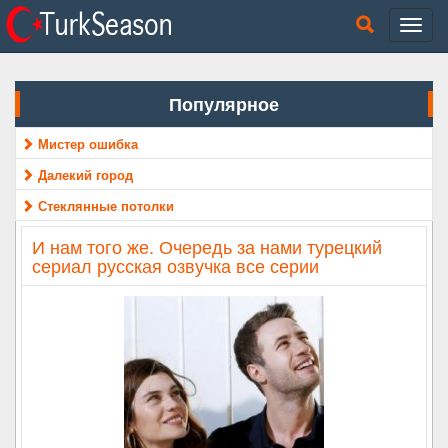
Популярное
Мистер ошибка
Далекий город
Стеклянные потолки
И нам того же. Очередь за нами турецкий
сериал русская озвучка все серии