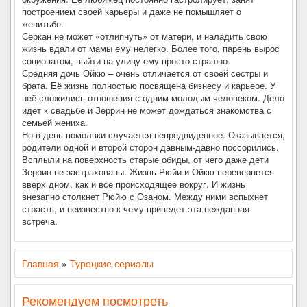
построением своей карьеры и даже не помышляет о
женитьбе.
Серкан не может «отлипнуть» от матери, и наладить свою
жизнь вдали от мамы ему нелегко. Более того, парень вырос
социопатом, выйти на улицу ему просто страшно.
Средняя дочь Ойкю – очень отличается от своей сестры и
брата. Её жизнь полностью посвящена бизнесу и карьере. У
неё сложились отношения с одним молодым человеком. Дело
идет к свадьбе и Зеррин не может дождаться знакомства с
семьей жениха.
Но в день помолвки случается непредвиденное. Оказывается,
родители одной и второй сторон давным-давно поссорились.
Всплыли на поверхность старые обиды, от чего даже дети
Зеррин не застрахованы. Жизнь Рюйи и Ойкю перевернется
вверх дном, как и все происходящее вокруг. И жизнь
внезапно столкнет Рюйю с Озаном. Между ними вспыхнет
страсть, и неизвестно к чему приведет эта нежданная
встреча.
Главная
»
Турецкие сериалы
Рекомендуем посмотреть