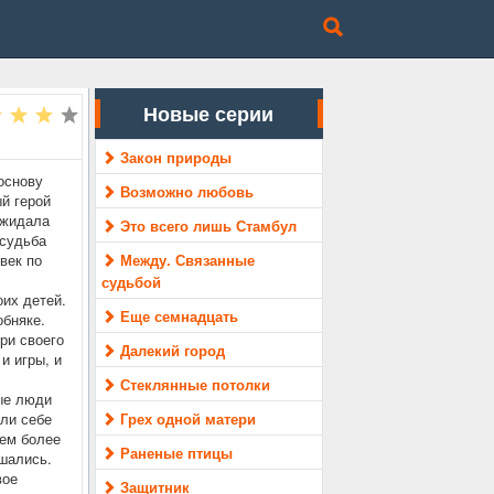
Новые серии
Закон природы
основу
Возможно любовь
ый герой
ожидала
Это всего лишь Стамбул
 судьба
век по
Между. Связанные
судьбой
их детей.
Еще семнадцать
обняке.
ри своего
Далекий город
и игры, и
Стеклянные потолки
ые люди
ли себе
Грех одной матери
тем более
Раненые птицы
шались.
вое
Защитник