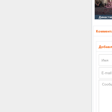
Династи
Коммента
Добавл