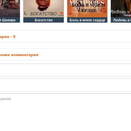
я Шакира
Богатство
Боль в моем сердце
Любовь и
рии - 0
ение комментария