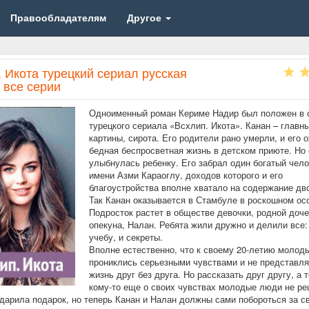
Правообладателям
Другое
 Икота турецкий сериал русская
 все серии
Одноименный роман Кериме Надир был положен в 
турецкого сериала «Всхлип. Икота». Канан – главн
картины, сирота. Его родители рано умерли, и его 
бедная беспросветная жизнь в детском приюте. Но
улыбнулась ребенку. Его забрал один богатый чело
имени Азми Караоглу, доходов которого и его
благоустройства вполне хватало на содержание дво
Так Канан оказывается в Стамбуле в роскошном ос
Подросток растет в обществе девочки, родной доче
опекуна, Налан. Ребята жили дружно и делили все: 
учебу, и секреты.
Вполне естественно, что к своему 20-летию молод
прониклись серьезными чувствами и не представля
жизнь друг без друга. Но рассказать друг другу, а 
кому-то еще о своих чувствах молодые люди не ре
дарила подарок, но теперь Канан и Налан должны сами побороться за с