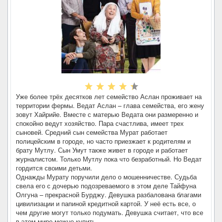
Уже более трёх десятков лет семейство Аслан проживает на
территории фермы. Ведат Аслан – глава семейства, его жену
зовут Хайрийе. Вместе с матерью Ведата они размеренно и
спокойно ведут хозяйство. Пара счастлива, имеет трех
сыновей. Средний сын семейства Мурат работает
полицейским в городе, но часто приезжает к родителям и
брату Мутлу. Сын Умут также живет в городе и работает
журналистом. Только Мутлу пока что безработный. Но Ведат
гордится своими детьми.
Однажды Мурату поручили дело о мошенничестве. Судьба
свела его с дочерью подозреваемого в этом деле Тайфуна
Олгуна – прекрасной Бурджу. Девушка разбалована благами
цивилизации и папиной кредитной картой. У неё есть все, о
чем другие могут только подумать. Девушка считает, что все
в этом мире можно купить.