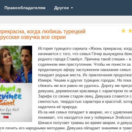
Правообладателям
Другое
прекрасна, когда любишь турецкий
русская озвучка все серии
История турецкого сериала «Жизнь прекрасна, ког
начинается с того, что семья Гёчер вынуждена беж
родного города Стамбул. Причина такой спешки – в
содеянном ими преступлении. Чтобы не понести за
проделанную аферу заслуженное наказание семья
покидает родные места. Их приключения продолжа
Измере, Чешме и других турецких городах. Но пока
сбежать им все равно не удалось. Дорогу им прегр
девушка, деревенская красавица с характером по 
Зарифе со своим стадом овец. Девушка славится с
смелостью, твердостью характера и красотой, кото
наделила её природа.
Из-за неё семья попадает в аварию, но с удивлени
понимает, что находятся они у побережья Эгейског
Шинаси получает травмы во время аварии, и девуш
ся лечить его народными методами. Девушка обладает знаниями в трав