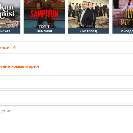
нская
Чемпион
Листопад
Иногд
рии - 0
ение комментария