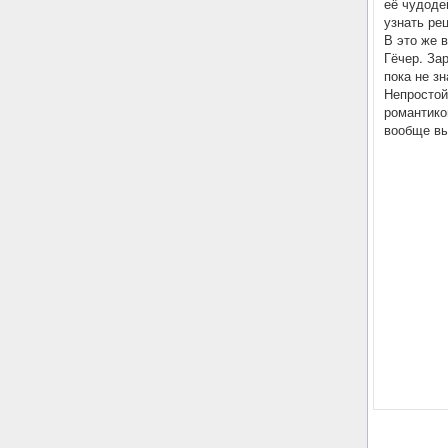
её чудоде
узнать рец
В это же 
Гёчер. За
пока не з
Непростой
романтико
вообще вы