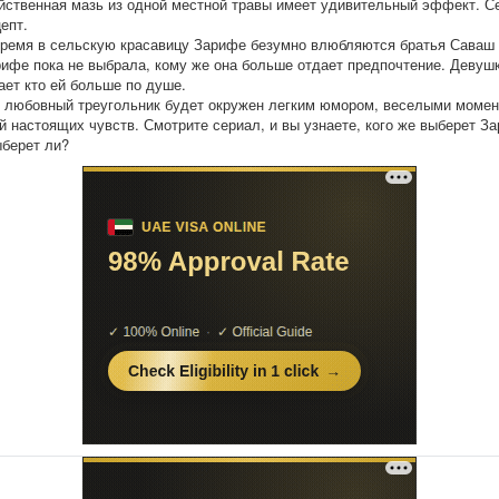
йственная мазь из одной местной травы имеет удивительный эффект. С
епт.
время в сельскую красавицу Зарифе безумно влюбляются братья Саваш
рифе пока не выбрала, кому же она больше отдает предпочтение. Девуш
нает кто ей больше по душе.
 любовный треугольник будет окружен легким юмором, веселыми момен
й настоящих чувств. Смотрите сериал, и вы узнаете, кого же выберет З
берет ли?