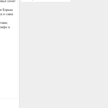
емья хочет
 и Барыш
ка и сама
тами,
арифе и