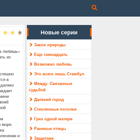
Новые серии
Закон природы
да любишь»
Еще семнадцать
ать из
Возможно любовь
 спешно
Это всего лишь Стамбул
тся в
Между. Связанные
 далеко
судьбой
аждает
имени
Далекий город
воей
рой
Стеклянные потолки
ем
Грех одной матери
о моря.
Раненые птицы
ка
олечении и
Защитник