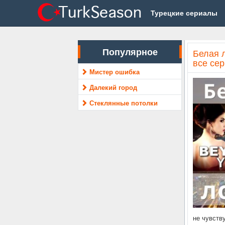
Турецкие сериалы
Популярное
Белая л
все се
Мистер ошибка
Далекий город
Стеклянные потолки
не чувств