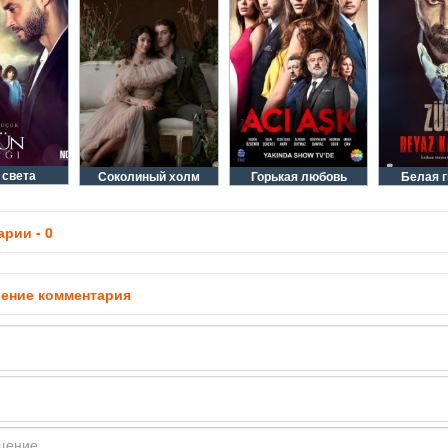
 света
Соколиный холм
Горькая любовь
Белая 
рии - 0
ение комментария