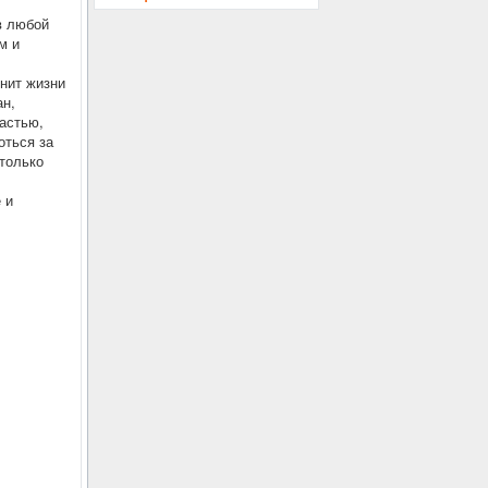
в любой
м и
нит жизни
ан,
частью,
оться за
 только
 и