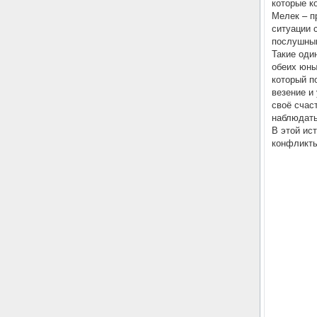
которые к
Мелек – п
ситуации 
послушным
Такие оди
обеих юны
который п
везение и
своё счас
наблюдать
В этой ис
конфликты