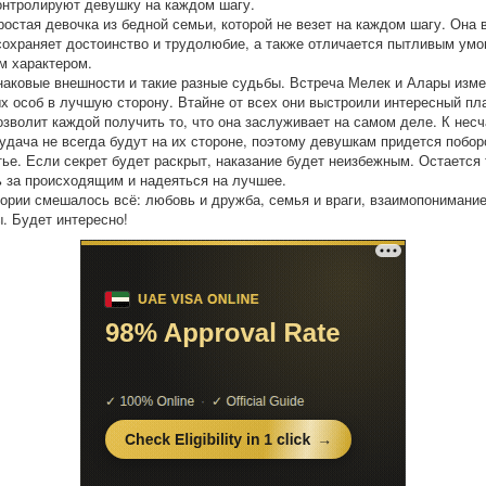
онтролируют девушку на каждом шагу.
ростая девочка из бедной семьи, которой не везет на каждом шагу. Она 
сохраняет достоинство и трудолюбие, а также отличается пытливым умо
 характером.
наковые внешности и такие разные судьбы. Встреча Мелек и Алары изме
х особ в лучшую сторону. Втайне от всех они выстроили интересный пл
озволит каждой получить то, что она заслуживает на самом деле. К нес
 удача не всегда будут на их стороне, поэтому девушкам придется побор
тье. Если секрет будет раскрыт, наказание будет неизбежным. Остается
 за происходящим и надеяться на лучшее.
тории смешалось всё: любовь и дружба, семья и враги, взаимопонимание
. Будет интересно!