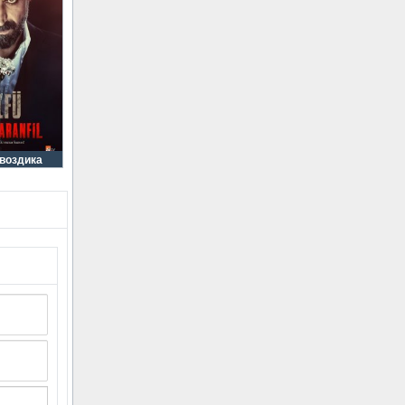
гвоздика