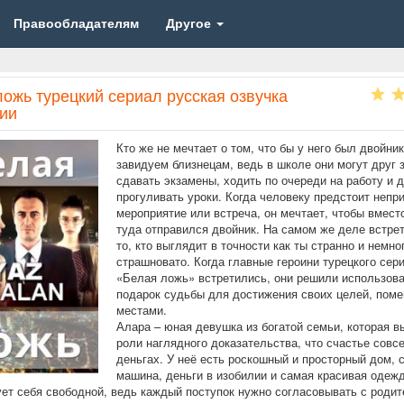
Правообладателям
Другое
ожь турецкий сериал русская озвучка
рии
Кто же не мечтает о том, что бы у него был двойни
завидуем близнецам, ведь в школе они могут друг 
сдавать экзамены, ходить по очереди на работу и 
прогуливать уроки. Когда человеку предстоит непр
мероприятие или встреча, он мечтает, чтобы вмест
туда отправился двойник. На самом же деле встрет
то, кто выглядит в точности как ты странно и немно
страшновато. Когда главные героини турецкого сер
«Белая ложь» встретились, они решили использова
подарок судьбы для достижения своих целей, пом
местами.
Алара – юная девушка из богатой семьи, которая в
роли наглядного доказательства, что счастье совсе
деньгах. У неё есть роскошный и просторный дом, 
машина, деньги в изобилии и самая красивая одежд
ует себя свободной, ведь каждый поступок нужно согласовывать с роди