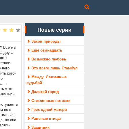
Новые серии
Закон природы
к? Все мы
Еще семнадцать
за друга
даже
Возможно любовь
иятное
о него
Это всего лишь Стамбул
ить кого-
Между. Связанные
го
судьбой
иала
ть этот
Далекий город
енявшись
Стеклянные потолки
ыступает в
м не в
Грех одной матери
стильная
Раненые птицы
а, но она
телями,
Защитник