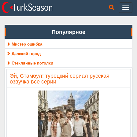
Популярное
Мистер ошибка
Далекий город
Стеклянные потолки
Эй, Стамбул! турецкий сериал русская
озвучка все серии