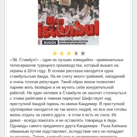
«Эй, Стамбул!» - один из лучших комедийно - криминальных
телесериалов турецкого производства, который вышел на
экраны в 2014 году. В основе рассказа находится одна
стамбульская банда. На ее счету много грабежей, нападений
и очень плохая репутация. Такой образ жизни позволяет
парням жить безбедно и не мучить себя изнурительной
работой. Ни один человек в Стамбуле не захочет столкнуться
с этими ребятами в темном переулке! Шефствует над
преступной бандой парень по имени Кандемир. В преступной
группировке находится не так много людей, но все они готовы
жизнь отдать за своего друга - в этом и есть их сила. Их
девиз - всегда помогать и не оставлять товарища в беде.
Однажды самого преданного друга Кандемира - Рыза Капкана
обманным путем подставляют, вследствие чего он попадает
за решетку. Теперь главной целью группировки является