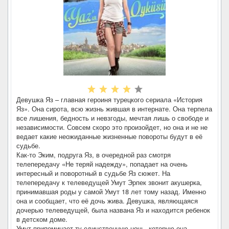
Девушка Яз – главная героиня турецкого сериала «История
Яз». Она сирота, всю жизнь жившая в интернате. Она терпела
все лишения, бедность и невзгоды, мечтая лишь о свободе и
независимости. Совсем скоро это произойдет, но она и не не
ведает какие неожиданные жизненные повороты будут в её
судьбе.
Как-то Эким, подруга Яз, в очередной раз смотря
телепередачу «Не теряй надежду», попадает на очень
интересный и поворотный в судьбе Яз сюжет. На
телепередачу к телеведущей Умут Эрпек звонит акушерка,
принимавшая роды у самой Умут 18 лет тому назад. Именно
она и сообщает, что её дочь жива. Девушка, являющаяся
дочерью телеведущей, была названа Яз и находится ребенок
в детском доме.
Умут припоминает ту единственную ночь, которую она