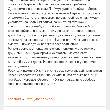
провела с Мертом. Он и является отцом их ребенка.
Одновременно с поисками Яз, Умут удается найти и Мерта.
По настоянию своих родителей – матери Нервы и отца Догу -
он должен был стать хирургом, но увы. Сейчас он вынужден
ухаживать за больным отцом, заниматься музыкой и
заниматься продажей деталей к мотоциклам. Умут и Мерт
решают сойтись в семью, чтобы разыскать и спасти свою
дочь. На пути к такому решению уже немолодые люди также
переживут много неприятностей и преград. Но желание быть
вместе – приведет их все же к воссоединению.
Яз тем временем попадает в очень неприятную историю с
друзьями Эким, Джанером и Ферхатом. Мечтая стать
независимой, с компанией друзей девушка участвует в краже
большой суммы денег. Но афера терпит крах и у них ничего
не получается.
Родители находят Яз, и в жизни всех троих людей начинается
новая невероятная страница их жизни. Вот только все ли у
них будет хорошо? Обретет ли Яз долгожданную свободу,
живя в новоиспеченной семье?
Главная
»
Турецкие сериалы