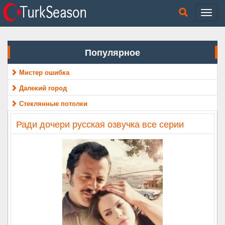
Популярное
Мистер ошибка
Далекий город
Стеклянные потолки
Ради дочери русская озвучка все серии