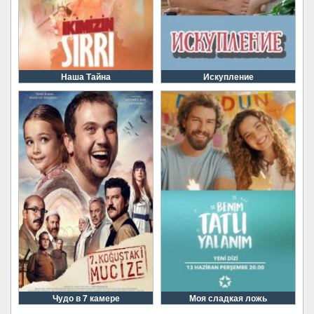
Наша Тайна
Искупление
Чудо в 7 камере
Моя сладкая ложь