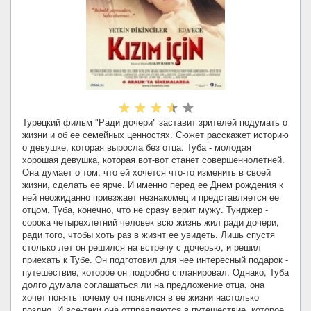
Турецкий фильм "Ради дочери" заставит зрителей подумать о
жизни и об ее семейных ценностях. Сюжет расскажет историю
о девушке, которая выросла без отца. Туба - молодая
хорошая девушка, которая вот-вот станет совершеннолетней.
Она думает о том, что ей хочется что-то изменить в своей
жизни, сделать ее ярче. И именно перед ее Днем рождения к
ней неожиданно приезжает незнакомец и представляется ее
отцом. Туба, конечно, что не сразу верит мужу. Тунджер -
сорока четырехлетний человек всю жизнь жил ради дочери,
ради того, чтобы хоть раз в жизнт ее увидеть. Лишь спустя
столько лет он решился на встречу с дочерью, и решил
приехать к Тубе. Он подготовил для нее интересный подарок -
путешествие, которое он подробно спланировал. Однако, Туба
долго думала соглашаться ли на предложение отца, она
хочет понять почему он появился в ее жизни настолько
поздно. И все-таки она отправляются в путешествие, которое