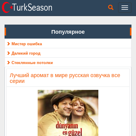
Популярное
Мистер ошибка
Далекий город
Стеклянные потолки
Лучший аромат в мире русская озвучка все
серии