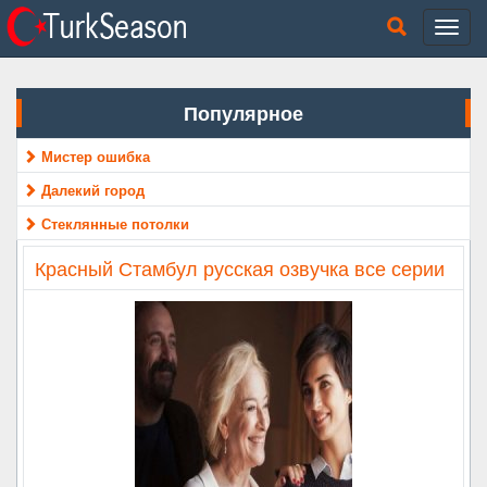
Популярное
Мистер ошибка
Далекий город
Стеклянные потолки
Красный Стамбул русская озвучка все серии