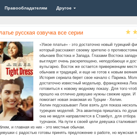
Правообладателям
Другое
латье русская озвучка все серии
«Узкое платье» - это достаточно новый турецкий ф
который расскажет своему зрителю о противостоян
обычаев Востока и Запада. Глазами Востока запад
выглядят очень раскрепощено, неподобающе и дос
вульгарно. Восток же остается приверженцем мест
обычаев и традиций, и еще не готов к новым веяни
История сериала берет свое начало с Парижа. Мол
достаточно известный модельер, француженка Лиз
готовиться к новому модному показу. Для того что
прошло на отлично девушке нужны свежие идеи. И 
помогает новая знакомая из Турции - Хелин.
Хелин подсказывает Лизе взять для показа нескол
турецких моделей. Эта авантюра пришлась по душе
она не медля направляется в Стамбул, для отбора
турчанок. На пути к своей цели девушка сталкивает
блем, и главная из них - это местные обычаи.
девушки с радостью готовы принять предложение о работе, но мужская 