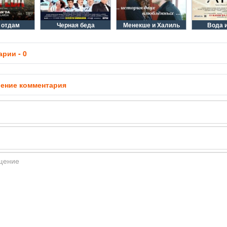
 отдам
Черная беда
Менекше и Халиль
Вода 
рии - 0
ение комментария