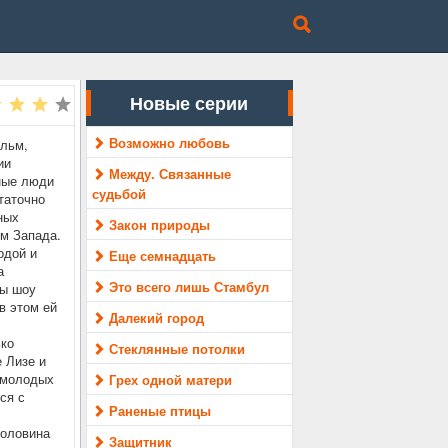
Новые серии
Возможно любовь
ильм,
ии
Между. Связанные
ные люди
судьбой
таточно
ных
Закон природы
ям Запада.
одой и
Еще семнадцать
а
Это всего лишь Стамбул
бы шоу
в этом ей
Далекий город
ько
Стеклянные потолки
 Лизе и
 молодых
Грех одной матери
ся с
Раненые птицы
половина
Защитник