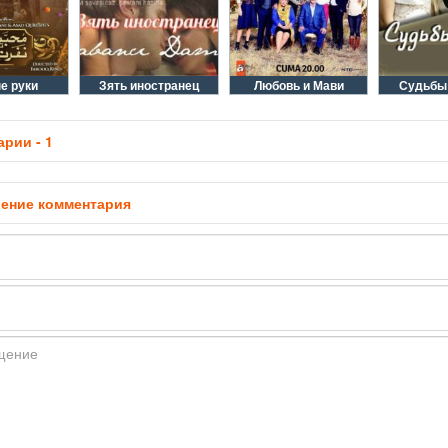
е руки
Зять иностранец
Любовь и Мави
Судьбы 
рии - 1
ение комментария