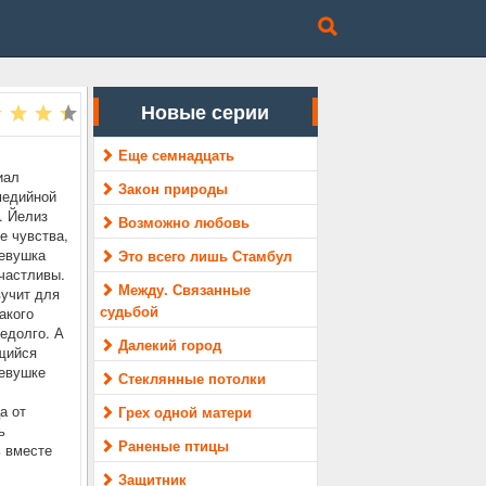
Новые серии
Еще семнадцать
иал
Закон природы
медийной
. Йелиз
Возможно любовь
е чувства,
Девушка
Это всего лишь Стамбул
счастливы.
Между. Связанные
вучит для
судьбой
акого
едолго. А
Далекий город
щийся
девушке
Стеклянные потолки
а от
Грех одной матери
ь
Раненые птицы
ь вместе
Защитник