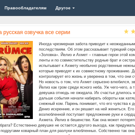
Правообладателям
Другое
 русская озвучка все серии
Иногда чрезмерная забота приводит к неожиданным
последствиям. Об этом рассказывает турецкий сер
«Золовка». Йелиз и Ахмет – главные герои этой ко
ленты и по совместительству родные брат и сестра
испытывает к Ахмету необычно родственные нежны
которые приводят к их совместному проживанию. 
контролирует его жизнь и уверенна в том, что они 
Но новость о том, что Ахмет серьезно влюбился, з
Йелиз как гром среди ясного неба. Уж чего-чего, а т
девушка отнюдь не ожидала. Их счастье длилось н
дальше события начали набирать обороты как катя
снежный ком. Парень понимает, что его чувства к 
Дениз искренние, и он решает на ней жениться. Его
возлюбленной поступает предложение руки и сердц
Ахмета. Йелиз в бешенстве. Как она может потерят
брата? Естественно девушке не остается другого выхода, как придумат
 подругами коварный план для разлуки влюбленных. Собственно так она