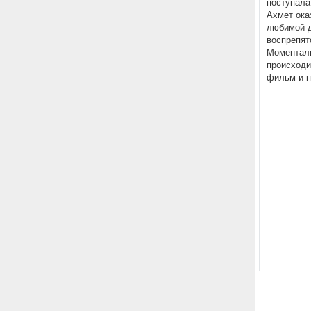
поступала
Ахмет ока
любимой д
воспрепят
Моменталь
происходи
фильм и п