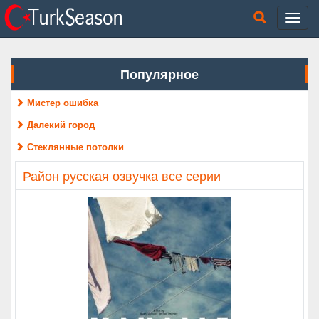
Популярное
Мистер ошибка
Далекий город
Стеклянные потолки
Район русская озвучка все серии