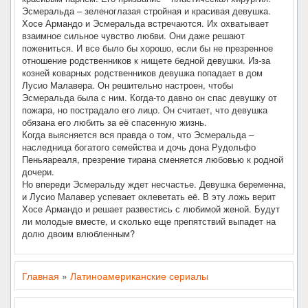
Эсмеральда – зеленоглазая стройная и красивая девушка.
Хосе Армандо и Эсмеральда встречаются. Их охватывает
взаимное сильное чувство любви. Они даже решают
пожениться. И все было бы хорошо, если бы не презренное
отношение родственников к нищете бедной девушки. Из-за
козней коварных родственников девушка попадает в дом
Лусио Малавера. Он решительно настроен, чтобы
Эсмеральда была с ним. Когда-то давно он спас девушку от
пожара, но пострадало его лицо. Он считает, что девушка
обязана его любить за её спасенную жизнь.
Когда выясняется вся правда о том, что Эсмеральда –
наследница богатого семейства и дочь дона Рудольфо
Пеньяареаля, презрение тирана сменяется любовью к родной
дочери.
Но впереди Эсмеральду ждет несчастье. Девушка беременна,
и Лусио Малавер успевает оклеветать её. В эту ложь верит
Хосе Армандо и решает развестись с любимой женой. Будут
ли молодые вместе, и сколько еще препятствий выпадет на
долю двоим влюбленным?
Главная
»
Латиноамериканские сериалы