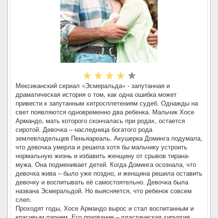
Мексиканский сериал «Эсмеральда» - запутанная и
драматическая история о том, как одна ошибка может
привести к запутанным хитросплетениям судеб. Однажды на
свет появляются одновременно два ребенка. Мальчик Хосе
Армандо, мать которого скончалась при родах, остается
сиротой. Девочка – наследница богатого рода
землевладельцев Пеньяареаль. Акушерка Доминга подумала,
что девочка умерла и решила хотя бы мальчику устроить
нормальную жизнь и избавить женщину от срывов тирана-
мужа. Она подменивает детей. Когда Доминга осознала, что
девочка жива – было уже поздно, и женщина решила оставить
девочку и воспитывать её самостоятельно. Девочка была
названа Эсмеральдой. Но выясняется, что ребенок совсем
слеп.
Проходят годы, Хосе Армандо вырос и стал воспитанным и
красивым парнем. Его призвание – пластическая хирургия.