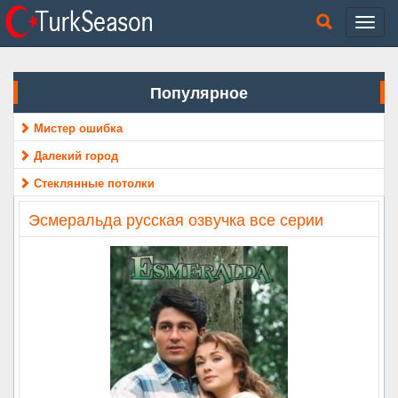
Популярное
Мистер ошибка
Далекий город
Стеклянные потолки
Эсмеральда русская озвучка все серии