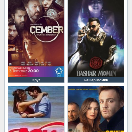
Круг
Башар Момин