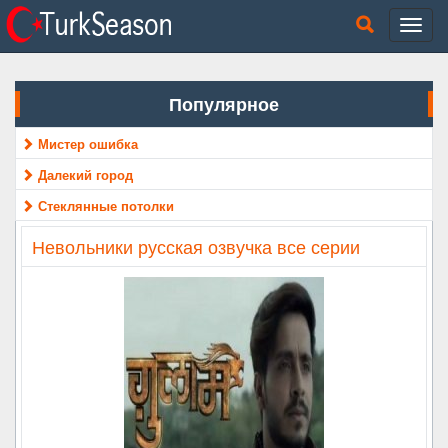
Популярное
Мистер ошибка
Далекий город
Стеклянные потолки
Невольники русская озвучка все серии