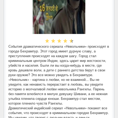
События драматического сериала «Невольники» происходят в
городе Бехрампур. Этот город имеет дурную славу, а
преступления происходят на каждом шагу. Город стал
криминальным центром Индии, здесь царит мир жестокости,
убийств и насилия. Были ли вы когда-нибудь в месте, где
кровь дешевле воли, а дети с раннего детства берут в свои
руки оружие? Это все можно увидеть в Бехрампуре.
«Невольник» - картина о любви, но не взаимной... Вы не
увидите, как ненависть перерастает в любовь, вы увидите
историю о молчаливой любви невольника Рангилы. Парень
без памяти влюбился в милую девушку Шивани, а ее нежная
улыбка пленила сердце юноши. Бехрампур стал местом,
которое пленило чувств Рангилы.
Драматический индийский сериал «Невольники» покажет все
события, что происходят в криминальном городке Бехрампур.
Мы увидим, что творит с людьми власть и деньги,