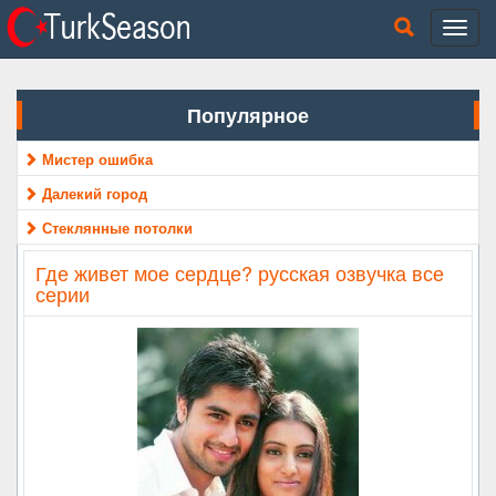
Популярное
Мистер ошибка
Далекий город
Стеклянные потолки
Где живет мое сердце? русская озвучка все
серии