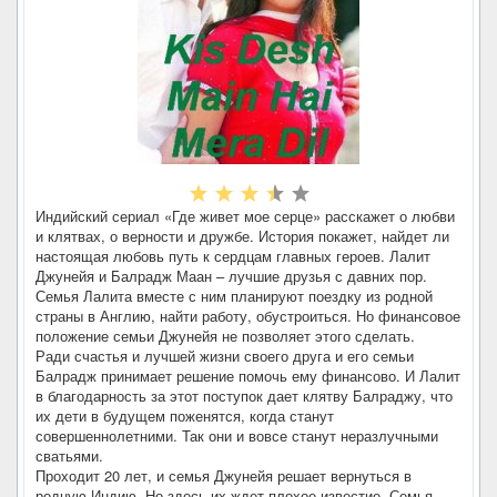
Индийский сериал «Где живет мое серце» расскажет о любви
и клятвах, о верности и дружбе. История покажет, найдет ли
настоящая любовь путь к сердцам главных героев. Лалит
Джунейя и Балрадж Маан – лучшие друзья с давних пор.
Семья Лалита вместе с ним планируют поездку из родной
страны в Англию, найти работу, обустроиться. Но финансовое
положение семьи Джунейя не позволяет этого сделать.
Ради счастья и лучшей жизни своего друга и его семьи
Балрадж принимает решение помочь ему финансово. И Лалит
в благодарность за этот поступок дает клятву Балраджу, что
их дети в будущем поженятся, когда станут
совершеннолетними. Так они и вовсе станут неразлучными
сватьями.
Проходит 20 лет, и семья Джунейя решает вернуться в
родную Индию. Но здесь их ждет плохое известие. Семья