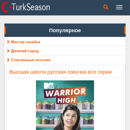
Популярное
Мистер ошибка
Далекий город
Стеклянные потолки
Высшая школа русская озвучка все серии