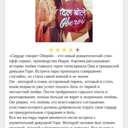
«Сердце говорит Оберой» - это новый романтический спин-
офф сериал, производства Индии. Картина рассказывает
историю любви главного героя телесериала Ома и прекрасной
девушки Гори. Встреча пары произошла совершенно
случайно, но стала самой важной в их жизни.
Ом - молодой и очень осторожный парень, который в столь
юном возрасте уже успел познать боль от первой и
несчастной любви. После пройденного горького опыта и
разочарования, юноша больше не верит в искреннюю любовь.
Ом уверен, что любовь это всего-навсего соглашение,
участники которого должны добровольно отдать свое сердце
на принудительные страдания и боль.
Все же взгляды парня меняются после встречи с
изумительной девушкой Гори. Молодой человек был пленен
красотой, грацией и безупречностью девушки. Все мысли в