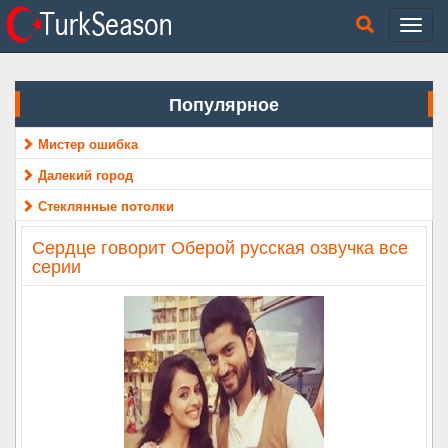
Популярное
Мистер ошибка
Далекий город
Стеклянные потолки
Сердце говорит Оберой русская озвучка все
серии