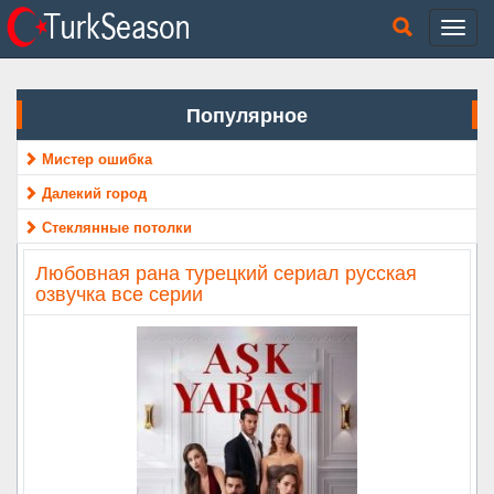
Популярное
Мистер ошибка
Далекий город
Стеклянные потолки
Любовная рана турецкий сериал русская
озвучка все серии