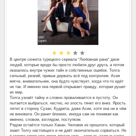
В центре сюжета турецкого сериала "Любовная рана" двое
людей, которые вроде бы просто любили друг друга, а потом
оказались внутри чужих тайн и собственных ошибок. Толга
сильный, резкий, привык держать всё под контролем. Асия
мягче, внимательнее, она будто чувствует, когда что-то идёт
не так. И именно она первой открывает правду, которая рушит
их мир.
Толга узнаёт тайну и словно проваливается в пустоту. Он
пытается выбраться, честно, но злость тянет его вниз. Ярость
летит в сторону Сузан, Кудрета, даже Асии, хотя она ни в чём
не виновата. Он ранит близких, иногда сам не понимая как
именно, словом, взглядом, поступком.
Рядом остаётся только Хакан. Человек из прошлого, который
знает Толгу настоящего и не даёт окончательно сорваться. Но
в голове героя уже зреет другая цель - закрыть старые счета.