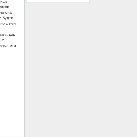
лишь
вушка,
но она
и будто
но с ней
ить, как
я с
жется эта