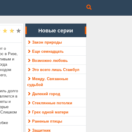
Новые серии
Закон природы
т о
Еще семнадцать
с в Ризе,
тливым и
Возможно любовь
огда
уходом
Это всего лишь Стамбул
его,
Между. Связанные
судьбой
зиль долго
Далекий город
авляется в
веты и
Стеклянные потолки
торые
. Слишком
Грех одной матери
Раненые птицы
лубже
Защитник