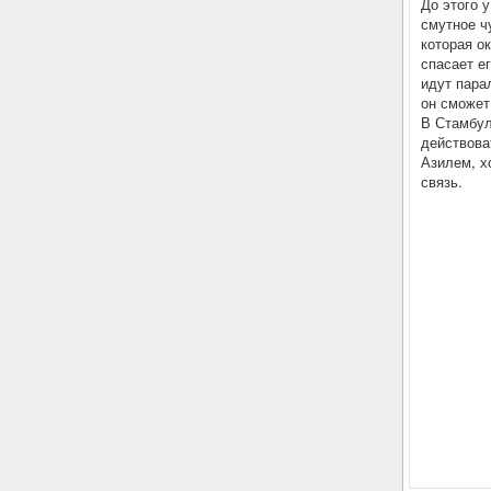
До этого у
смутное ч
которая о
спасает е
идут пара
он сможет
В Стамбул
действова
Азилем, х
связь.