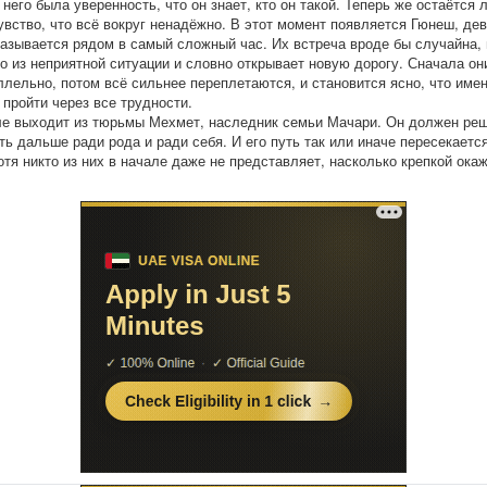
 него была уверенность, что он знает, кто он такой. Теперь же остаётся 
увство, что всё вокруг ненадёжно. В этот момент появляется Гюнеш, де
казывается рядом в самый сложный час. Их встреча вроде бы случайна, 
го из неприятной ситуации и словно открывает новую дорогу. Сначала он
ллельно, потом всё сильнее переплетаются, и становится ясно, что имен
 пройти через все трудности.
е выходит из тюрьмы Мехмет, наследник семьи Мачари. Он должен реш
ть дальше ради рода и ради себя. И его путь так или иначе пересекаетс
отя никто из них в начале даже не представляет, насколько крепкой ока