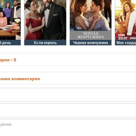
 день
Если король
Черная жемчужина
Мое сердц
рии - 0
ение комментария