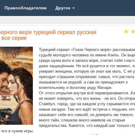
Правообладателям
Другое
ерного моря турецкий сериал русская
 все серии
Турецкий сериал «Глаза Черного моря» рассказывае
судьбе молодого человека по имени Азиль. Он выро
среди шума волн и запаха моря, считал себя счас
даже защищённым. Но всё рушится в тот момент, к
умирает женщина, которую он знал как мать. С её 
приходит страшное откровение: семья, что растила 
оказывается не родной, а сам он принадлежит к
влиятельному и богатому роду Мачари.
От этого открытия внутри всё переворачивается. А
не может поверить, что его жизнь - не его. Он отпр
Стамбул, город, где на каждом углу скрываются от
новые загадки. Там его ждёт встреча с людьми, ко
называют себя его семьёй, но доверять им тяжело
много тайн, слишком много намёков на старые
предательства. Кажется, что каждый шаг только г
 его в чужие игры.