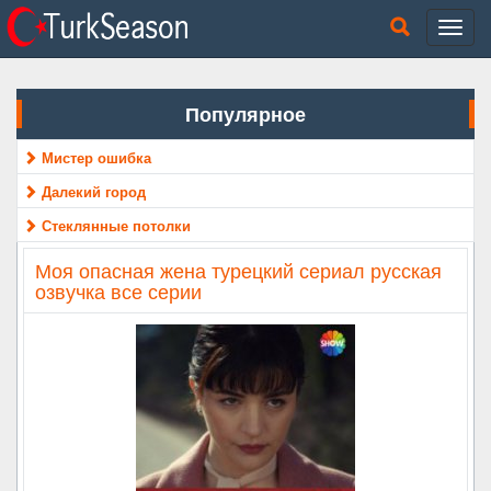
Популярное
Мистер ошибка
Далекий город
Стеклянные потолки
Моя опасная жена турецкий сериал русская
озвучка все серии