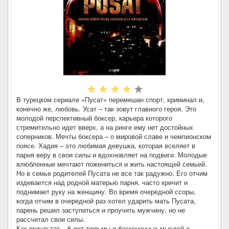
В турецком сериале «Пусат» перемешан спорт, криминал и,
конечно же, любовь. Усат – так зовут главного героя. Это
молодой перспективный боксер, карьера которого
стремительно идет вверх, а на ринге ему нет достойных
соперников. Мечты боксера – о мировой славе и чемпионском
поясе. Хадия – это любимая девушка, которая вселяет в
парня веру в свои силы и вдохновляет на подвиги. Молодые
влюбленные мечтают пожениться и жить настоящей семьей.
Но в семье родителей Пусата не все так радужно. Его отчим
издевается над родной матерью парня, часто кричит и
поднимает руку на женщину. Во время очередной ссоры,
когда отчим в очередной раз хотел ударить мать Пусата,
парень решил заступиться и проучить мужчину, но не
рассчитал свои силы.
Как результат – 6 лет тюрьмы и бесконечных мыслей о