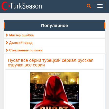
Популярное
Мистер ошибка
Далекий город
Стеклянные потолки
Пусат все серии турецкий сериал русская
озвучка все серии